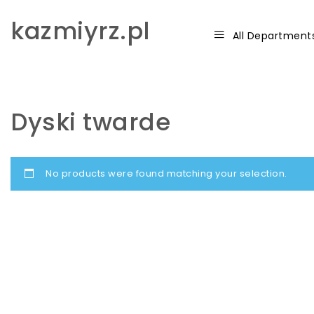
Skip to content
kazmiyrz.pl
All Department
Dyski twarde
No products were found matching your selection.