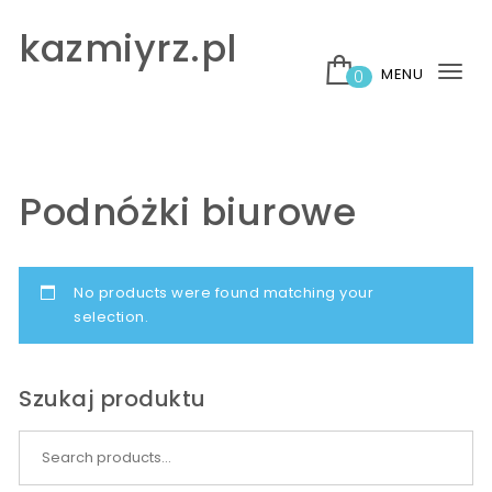
Skip to content
kazmiyrz.pl
MENU
0
Tog
nav
Podnóżki biurowe
No products were found matching your
selection.
Szukaj produktu
Search for: