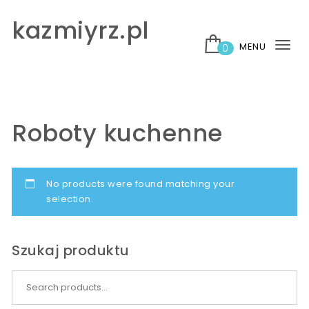
Skip to content
kazmiyrz.pl
MENU
0
Tog
nav
Roboty kuchenne
No products were found matching your
selection.
Szukaj produktu
Search for: