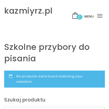
Skip to content
kazmiyrz.pl
MENU
0
Tog
nav
Szkolne przybory do
pisania
No products were found matching your
selection.
Szukaj produktu