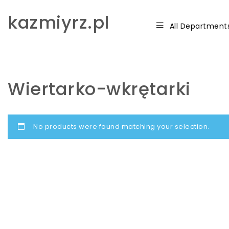
Skip to content
kazmiyrz.pl
All Department
Wiertarko-wkrętarki
No products were found matching your selection.