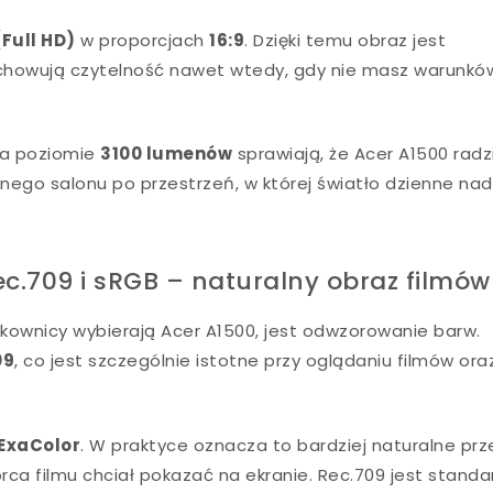
(Full HD)
w proporcjach
16:9
. Dzięki temu obraz jest
zachowują czytelność nawet wtedy, gdy nie masz warunkó
na poziomie
3100 lumenów
sprawiają, że Acer A1500 radz
ego salonu po przestrzeń, w której światło dzienne na
c.709 i sRGB – naturalny obraz filmów
kownicy wybierają Acer A1500, jest odwzorowanie barw.
09
, co jest szczególnie istotne przy oglądaniu filmów ora
ExaColor
. W praktyce oznacza to bardziej naturalne prz
rca filmu chciał pokazać na ekranie. Rec.709 jest stand