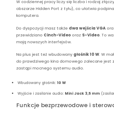
W codziennej pracy liczy się liczba i rodzaj złącz
obszarze Hidden Port z tyłu), co ułatwia podpin
komputera.
Do dyspozycji masz także
dwa wejścia VGA
or
przewidziano
Cinch-Video
oraz
S-Video
. To wa
mają nowszych interfejsów.
Na plus jest też wbudowany
głośnik 10 W
. W ma
do prawdziwego kina domowego zalecane jest 
zastąpi mocnego systemu audio.
Wbudowany głośnik:
10 W
Wyjście i zasilanie audio:
Mini Jack 3,5 mm
(zasila
Funkcje bezprzewodowe i sterow