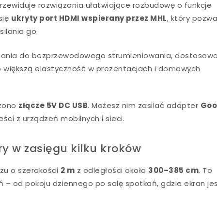
 przewiduje rozwiązania ułatwiające rozbudowę o funkcje
się
ukryty port HDMI wspierany przez MHL
, który pozwa
silania go.
ązania do bezprzewodowego strumieniowania, dostosow
 większą elastyczność w prezentacjach i domowych
czono
złącze 5V DC USB
. Możesz nim zasilać adapter
Goo
eści z urządzeń mobilnych i sieci.
ry w zasięgu kilku kroków
zu o szerokości
2 m
z odległości około
300–385 cm
. To
– od pokoju dziennego po salę spotkań, gdzie ekran je