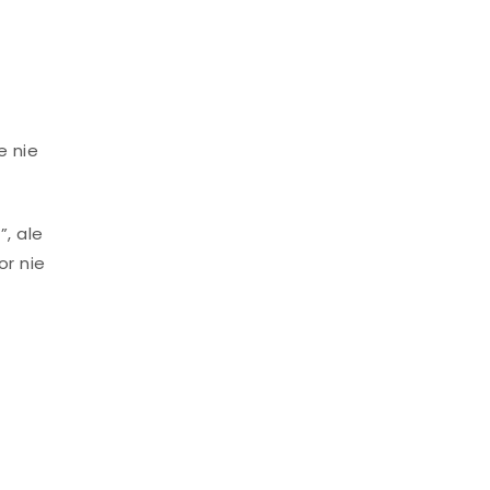
e nie
, ale
or nie