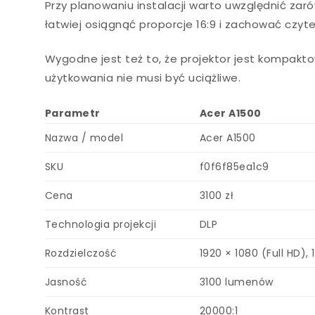
Przy planowaniu instalacji warto uwzględnić zaró
łatwiej osiągnąć proporcje 16:9 i zachować czyt
Wygodne jest też to, że projektor jest kompakto
użytkowania nie musi być uciążliwe.
Parametr
Acer A1500
Nazwa / model
Acer A1500
SKU
f0f6f85ea1c9
Cena
3100 zł
Technologia projekcji
DLP
Rozdzielczość
1920 × 1080 (Full HD), 
Jasność
3100 lumenów
Kontrast
20000:1