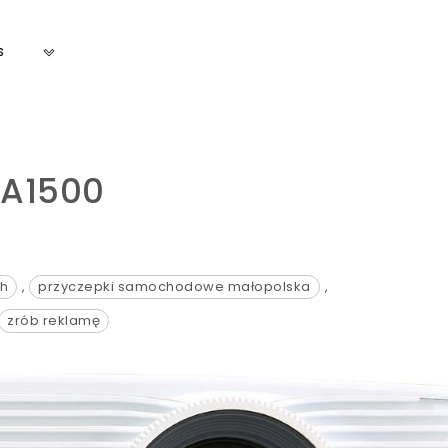
s
 A1500
ch
,
przyczepki samochodowe małopolska
,
zrób reklamę