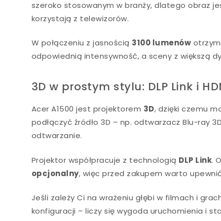
szeroko stosowanym w branży, dlatego obraz jes
korzystają z telewizorów.
W połączeniu z jasnością
3100 lumenów
otrzymu
odpowiednią intensywność, a sceny z większą dy
3D w prostym stylu: DLP Link i HD
Acer A1500 jest projektorem
3D
, dzięki czemu 
podłączyć źródło 3D – np. odtwarzacz Blu-ray 3
odtwarzanie.
Projektor współpracuje z technologią
DLP Link
. 
opcjonalny
, więc przed zakupem warto upewnić 
Jeśli zależy Ci na wrażeniu głębi w filmach i gr
konfiguracji – liczy się wygoda uruchomienia i st