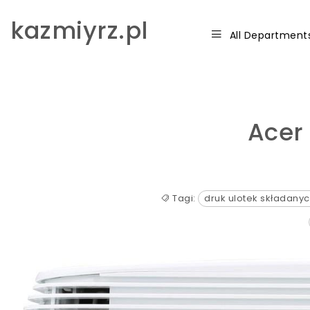
Skip to content
kazmiyrz.pl
All Department
Acer
Tagi:
druk ulotek składany