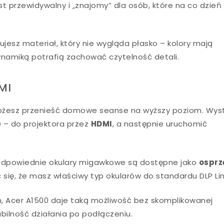
t przewidywalny i „znajomy” dla osób, które na co dzień
jesz materiał, który nie wygląda płasko – kolory mają
namiką potrafią zachować czytelność detali.
MI
możesz przenieść domowe seanse na wyższy poziom. Wys
D – do projektora przez
HDMI
, a następnie uruchomić
Odpowiednie okulary migawkowe są dostępne jako
osprz
się, że masz właściwy typ okularów do standardu DLP Lin
ach, Acer A1500 daje taką możliwość bez skomplikowanej
abilność działania po podłączeniu.