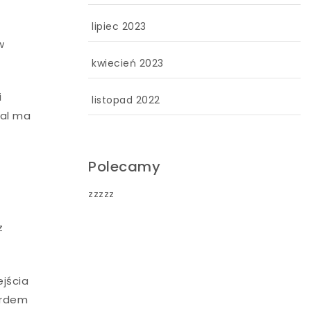
lipiec 2023
w
kwiecień 2023
i
listopad 2022
dal ma
Polecamy
zzzzz
z
ejścia
ardem