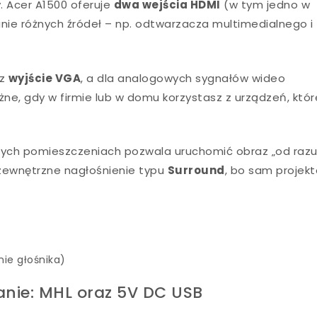
y. Acer A1500 oferuje
dwa wejścia HDMI
(w tym jedno w
anie różnych źródeł – np. odtwarzacza multimedialnego i
az
wyjście VGA
, a dla analogowych sygnałów wideo
żne, gdy w firmie lub w domu korzystasz z urządzeń, któr
łych pomieszczeniach pozwala uruchomić obraz „od razu”
zewnętrzne nagłośnienie typu
Surround
, bo sam projekt
nie głośnika)
anie: MHL oraz 5V DC USB