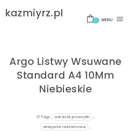
Skip to content
kazmiyrz.pl
MENU
0
Tog
nav
Argo Listwy Wsuwane
Standard A4 10Mm
Niebieskie
Tagi:
adresat przesyłki
,
oklejanie reklamowe
,