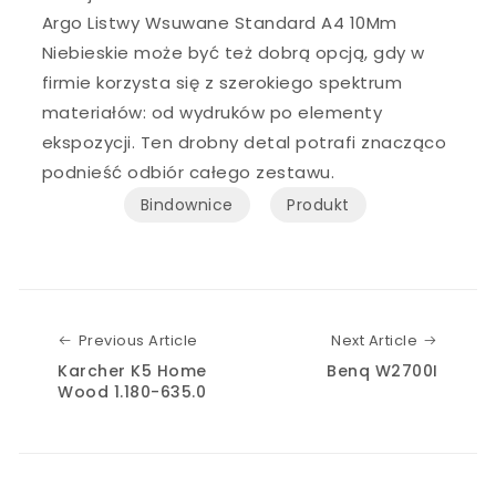
Argo Listwy Wsuwane Standard A4 10Mm
Niebieskie może być też dobrą opcją, gdy w
firmie korzysta się z szerokiego spektrum
materiałów: od wydruków po elementy
ekspozycji. Ten drobny detal potrafi znacząco
podnieść odbiór całego zestawu.
Bindownice
Produkt
Previous Article
Next Art
Previous Article
Next Article
Karcher K5 Home
Benq W2700I
Wood 1.180-635.0