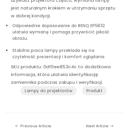
używasz projektora często, wymiana lampy
jest naturalnym krokiem w utrzymaniu sprzętu
w dobrej kondycji.
Odpowiednie dopasowanie do BENQ EP5832
ułatwia wymianę i pomaga przywrócić jakość
obrazu.
Stabilna praca lampy przekłada się na
czytelność prezentacji i komfort oglądania.
SKU produktu: 0df0ee853c4c to dodatkowa
informacja, która ułatwia identyfikację
zamiennika podczas zakupu i weryfikacji.
Lampy do projektorów
Produkt
Previous Article
Next Art
Previous Article
Next Article