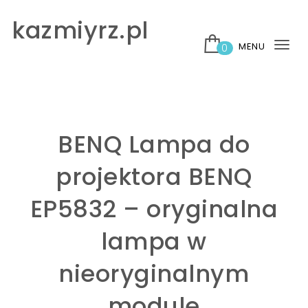
Skip to content
kazmiyrz.pl
MENU
0
Tog
nav
BENQ Lampa do
projektora BENQ
EP5832 – oryginalna
lampa w
nieoryginalnym
module