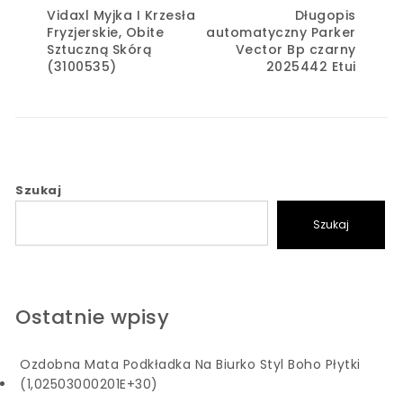
Vidaxl Myjka I Krzesła
Długopis
Fryzjerskie, Obite
automatyczny Parker
Sztuczną Skórą
Vector Bp czarny
(3100535)
2025442 Etui
Szukaj
Szukaj
Ostatnie wpisy
Ozdobna Mata Podkładka Na Biurko Styl Boho Płytki
(1,02503000201E+30)