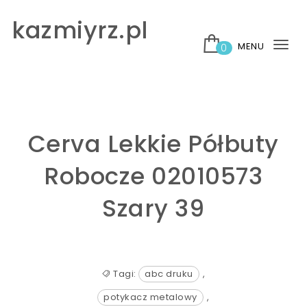
Skip to content
kazmiyrz.pl
MENU
0
Tog
nav
Cerva Lekkie Półbuty
Robocze 02010573
Szary 39
Tagi:
abc druku
,
potykacz metalowy
,