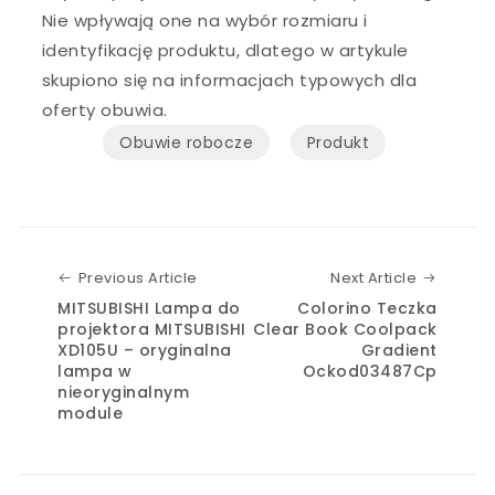
Nie wpływają one na wybór rozmiaru i
identyfikację produktu, dlatego w artykule
skupiono się na informacjach typowych dla
oferty obuwia.
Obuwie robocze
Produkt
Previous Article
Next Art
Previous Article
Next Article
MITSUBISHI Lampa do
Colorino Teczka
projektora MITSUBISHI
Clear Book Coolpack
XD105U – oryginalna
Gradient
lampa w
Ockod03487Cp
nieoryginalnym
module