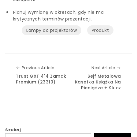
Planuj wymianę w okresach, gdy nie ma
krytycznych terminów prezentacji.
Lampy do projektorów
Produkt
Previous Article
Next Art
Previous Article
Next Article
Trust GXT 414 Zamak
Sejf Metalowa
Premium (23310)
Kasetka Książka Na
Pieniądze + Klucz
Szukaj