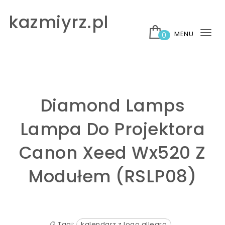
Skip to content
kazmiyrz.pl
MENU
0
Tog
nav
Diamond Lamps
Lampa Do Projektora
Canon Xeed Wx520 Z
Modułem (RSLP08)
Tagi:
kalendarz z logo allegro
,