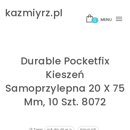
Skip to content
kazmiyrz.pl
MENU
0
Tog
nav
Durable Pocketfix
Kieszeń
Samoprzylepna 20 X 75
Mm, 10 Szt. 8072
Tagi:
a4 do dl w c
,
blog a3
,