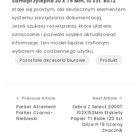
Samoprzylepna 20 X 75 Mm, 10 Szt. 8072
staje się prostym, ale skutecznym elementem
systemu zarządzania dokumentacją.
Jeżeli szukasz rozwiązania, które ułatwia
oznaczanie i pozwala szybko aktualizować
informacje, ten model będzie trafionym
wyborem do codziennego użytku.
Pozostałe akcesoria biurowe
Produkt
Previous Article
Next Art
Previous Article
Next Article
Parker Atrament
Zebra Z Select 2000T
Parker Czarno-
102X152Mm Etykiety
Niebieski
Papier Tt Białe 120 Szt
Gilza Fi 19 Czarny
Znacznik