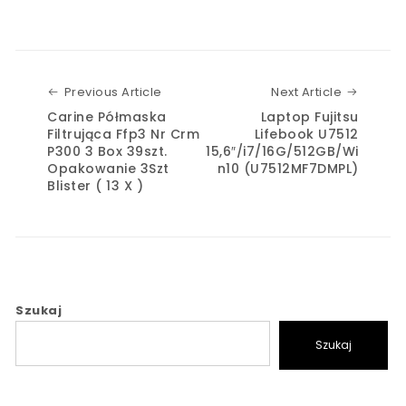
Previous Article
Next Art
Previous Article
Next Article
Carine Półmaska
Laptop Fujitsu
Filtrująca Ffp3 Nr Crm
Lifebook U7512
P300 3 Box 39szt.
15,6″/i7/16G/512GB/Wi
Opakowanie 3Szt
n10 (U7512MF7DMPL)
Blister ( 13 X )
Szukaj
Szukaj