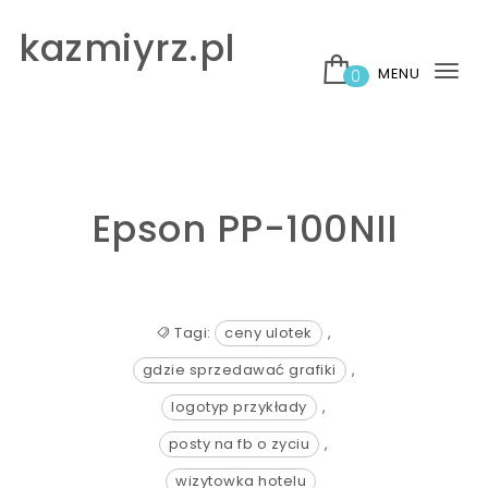
Skip to content
kazmiyrz.pl
MENU
0
Tog
nav
Epson PP-100NII
Tagi:
ceny ulotek
,
gdzie sprzedawać grafiki
,
logotyp przykłady
,
posty na fb o zyciu
,
wizytowka hotelu