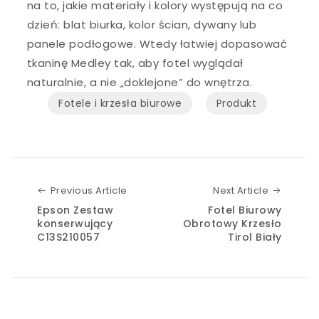
na to, jakie materiały i kolory występują na co
dzień: blat biurka, kolor ścian, dywany lub
panele podłogowe. Wtedy łatwiej dopasować
tkaninę Medley tak, aby fotel wyglądał
naturalnie, a nie „doklejone” do wnętrza.
Fotele i krzesła biurowe
Produkt
Previous Article
Next Art
Previous Article
Next Article
Epson Zestaw
Fotel Biurowy
konserwujący
Obrotowy Krzesło
C13S210057
Tirol Biały