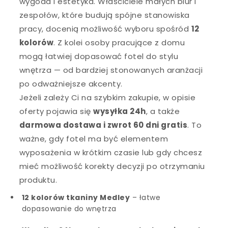
wygoda i estetyka. Właściciele małych biur i
zespołów, które budują spójne stanowiska
pracy, docenią możliwość wyboru spośród
12
kolorów
. Z kolei osoby pracujące z domu
mogą łatwiej dopasować fotel do stylu
wnętrza — od bardziej stonowanych aranżacji
po odważniejsze akcenty.
Jeżeli zależy Ci na szybkim zakupie, w opisie
oferty pojawia się
wysyłka 24h
, a także
darmowa dostawa i zwrot 60 dni gratis
. To
ważne, gdy fotel ma być elementem
wyposażenia w krótkim czasie lub gdy chcesz
mieć możliwość korekty decyzji po otrzymaniu
produktu.
12 kolorów tkaniny Medley
– łatwe
dopasowanie do wnętrza