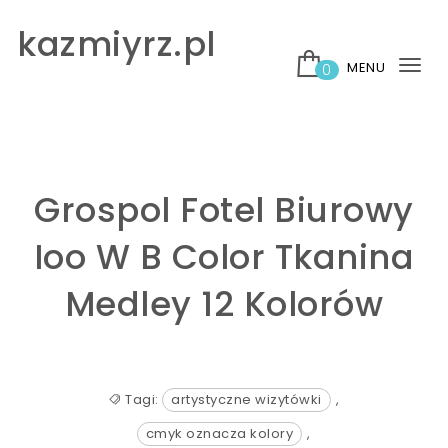
Skip to content
kazmiyrz.pl
MENU
0
Tog
nav
Grospol Fotel Biurowy
Ioo W B Color Tkanina
Medley 12 Kolorów
Tagi:
artystyczne wizytówki
,
cmyk oznacza kolory
,