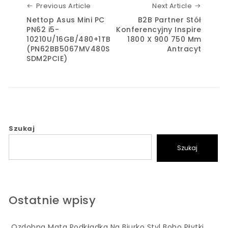
Previous Article
Next Art
Previous Article
Next Article
Nettop Asus Mini PC
B2B Partner Stół
PN62 i5-
Konferencyjny Inspire
10210U/16GB/480+1TB
1800 X 900 750 Mm
(PN62BB5067MV480S
Antracyt
SDM2PCIE)
Szukaj
Szukaj
Ostatnie wpisy
Ozdobna Mata Podkładka Na Biurko Styl Boho Płytki