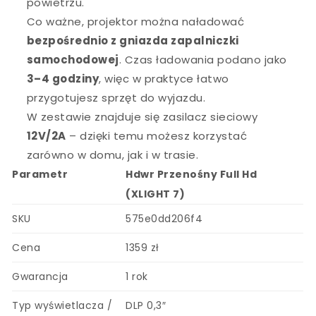
powietrzu.
Co ważne, projektor można naładować
bezpośrednio z gniazda zapalniczki
samochodowej
. Czas ładowania podano jako
3–4 godziny
, więc w praktyce łatwo
przygotujesz sprzęt do wyjazdu.
W zestawie znajduje się zasilacz sieciowy
12V/2A
– dzięki temu możesz korzystać
zarówno w domu, jak i w trasie.
Parametr
Hdwr Przenośny Full Hd
(XLIGHT 7)
SKU
575e0dd206f4
Cena
1359 zł
Gwarancja
1 rok
Typ wyświetlacza /
DLP 0,3″