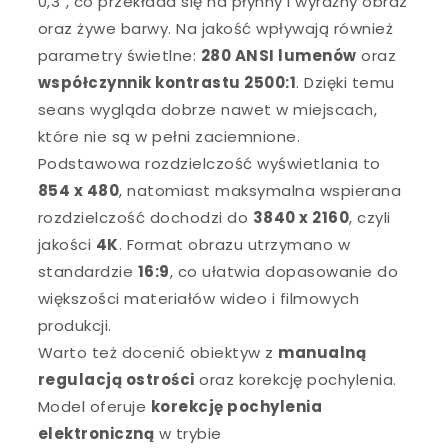
0,3″, co przekłada się na płynny i wyraźny obraz
oraz żywe barwy. Na jakość wpływają również
parametry świetlne:
280 ANSI lumenów
oraz
współczynnik kontrastu 2500:1
. Dzięki temu
seans wygląda dobrze nawet w miejscach,
które nie są w pełni zaciemnione.
Podstawowa rozdzielczość wyświetlania to
854 x 480
, natomiast maksymalna wspierana
rozdzielczość dochodzi do
3840 x 2160
, czyli
jakości
4K
. Format obrazu utrzymano w
standardzie
16:9
, co ułatwia dopasowanie do
większości materiałów wideo i filmowych
produkcji.
Warto też docenić obiektyw z
manualną
regulacją ostrości
oraz korekcję pochylenia.
Model oferuje
korekcję pochylenia
elektroniczną
w trybie