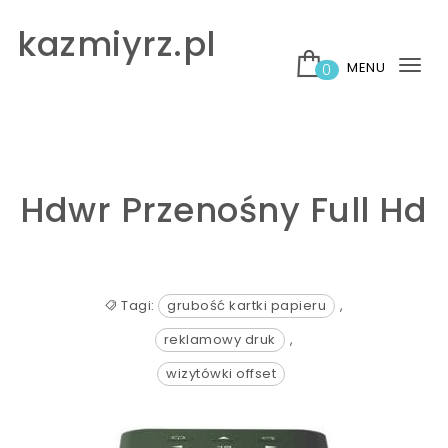
Skip to content
kazmiyrz.pl
MENU
0
Tog
nav
Hdwr Przenośny Full Hd
Tagi:
grubość kartki papieru
,
reklamowy druk
,
wizytówki offset