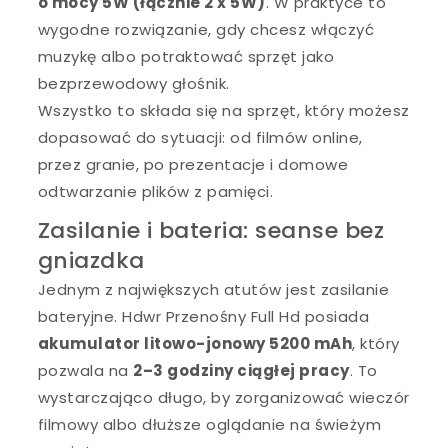
o mocy 5W (łącznie 2 x 5W)
. W praktyce to
wygodne rozwiązanie, gdy chcesz włączyć
muzykę albo potraktować sprzęt jako
bezprzewodowy głośnik.
Wszystko to składa się na sprzęt, który możesz
dopasować do sytuacji: od filmów online,
przez granie, po prezentacje i domowe
odtwarzanie plików z pamięci.
Zasilanie i bateria: seanse bez
gniazdka
Jednym z największych atutów jest zasilanie
bateryjne. Hdwr Przenośny Full Hd posiada
akumulator litowo-jonowy 5200 mAh
, który
pozwala na
2–3 godziny ciągłej pracy
. To
wystarczająco długo, by zorganizować wieczór
filmowy albo dłuższe oglądanie na świeżym