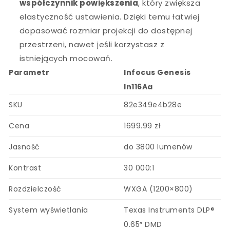
współczynnik powiększenia
, który zwiększa
elastyczność ustawienia. Dzięki temu łatwiej
dopasować rozmiar projekcji do dostępnej
przestrzeni, nawet jeśli korzystasz z
istniejących mocowań.
Parametr
Infocus Genesis
In116Aa
SKU
82e349e4b28e
Cena
1699.99 zł
Jasność
do 3800 lumenów
Kontrast
30 000:1
Rozdzielczość
WXGA (1200×800)
System wyświetlania
Texas Instruments DLP®
0.65″ DMD