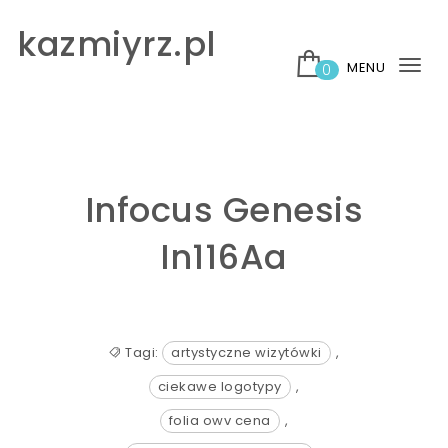
Skip to content
kazmiyrz.pl
MENU
0
Tog
nav
Infocus Genesis
In116Aa
Tagi:
artystyczne wizytówki
,
ciekawe logotypy
,
folia owv cena
,