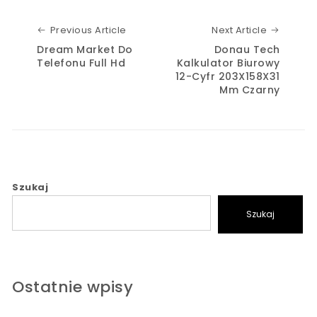
Previous Article
Next Art
Previous Article
Next Article
Dream Market Do
Donau Tech
Telefonu Full Hd
Kalkulator Biurowy
12-Cyfr 203X158X31
Mm Czarny
Szukaj
Szukaj
Ostatnie wpisy