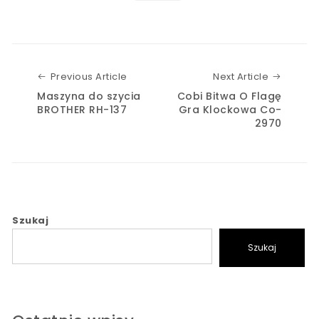
Previous Article
Next Art
Previous Article
Next Article
Maszyna do szycia
Cobi Bitwa O Flagę
BROTHER RH-137
Gra Klockowa Co-
2970
Szukaj
Szukaj