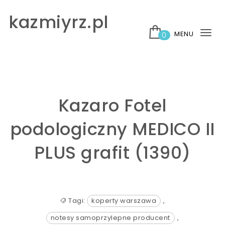
Skip to content
kazmiyrz.pl
MENU
0
Tog
nav
Kazaro Fotel
podologiczny MEDICO II
PLUS grafit (1390)
Tagi:
koperty warszawa
,
notesy samoprzylepne producent
,