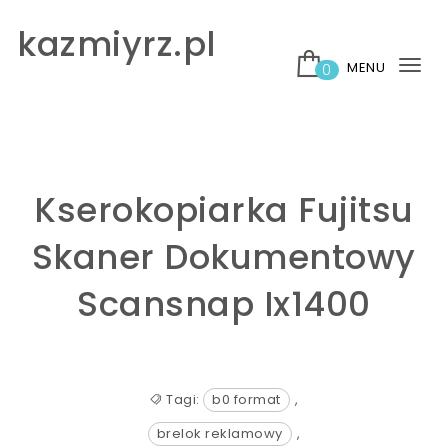
Skip to content
kazmiyrz.pl
MENU
0
Tog
nav
Kserokopiarka Fujitsu
Skaner Dokumentowy
Scansnap Ix1400
Tagi:
b0 format
,
brelok reklamowy
,