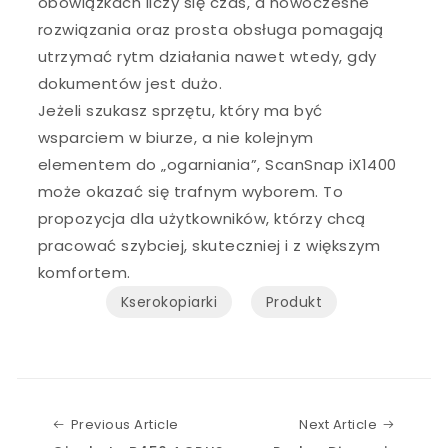
obowiązkach liczy się czas, a nowoczesne
rozwiązania oraz prosta obsługa pomagają
utrzymać rytm działania nawet wtedy, gdy
dokumentów jest dużo.
Jeżeli szukasz sprzętu, który ma być
wsparciem w biurze, a nie kolejnym
elementem do „ogarniania”, ScanSnap iX1400
może okazać się trafnym wyborem. To
propozycja dla użytkowników, którzy chcą
pracować szybciej, skuteczniej i z większym
komfortem.
Kserokopiarki
Produkt
Previous Article
Next Art
Previous Article
Next Article