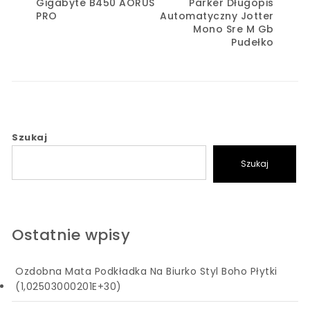
Gigabyte B450 AORUS
Parker Długopis
PRO
Automatyczny Jotter
Mono Sre M Gb
Pudełko
Szukaj
Szukaj
Ostatnie wpisy
Ozdobna Mata Podkładka Na Biurko Styl Boho Płytki
(1,02503000201E+30)