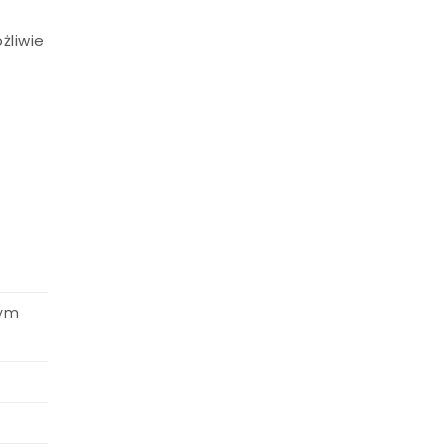
żliwie
nym