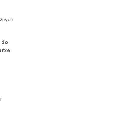
óżnych
 do
bf2e
o