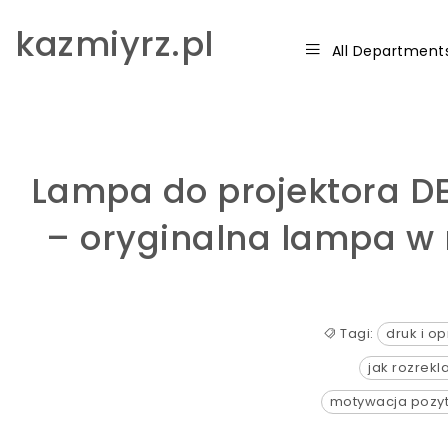
Skip to content
kazmiyrz.pl
All Department
Lampa do projektora DE
– oryginalna lampa w
Tagi:
druk i o
jak rozrek
motywacja pozy