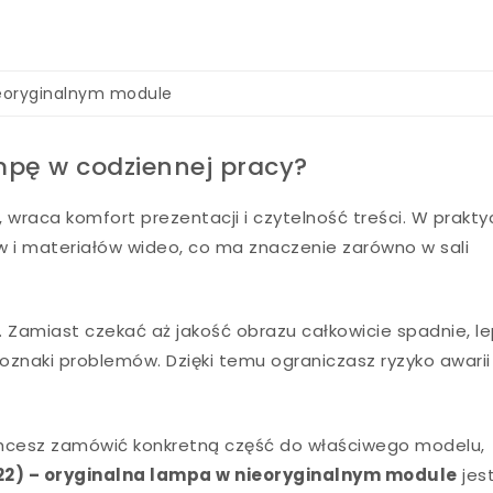
ieoryginalnym module
pę w codziennej pracy?
 wraca komfort prezentacji i czytelność treści. W prakty
w i materiałów wideo, co ma znaczenie zarówno w sali
amiast czekać aż jakość obrazu całkowicie spadnie, le
oznaki problemów. Dzięki temu ograniczasz ryzyko awarii
i chcesz zamówić konkretną część do właściwego modelu,
22) – oryginalna lampa w nieoryginalnym module
jes