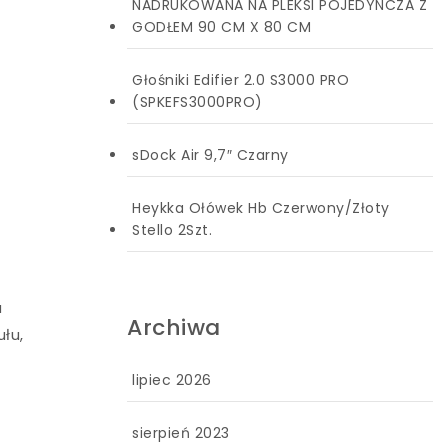
NADRUKOWANA NA PLEKSI POJEDYNCZA Z
GODŁEM 90 CM X 80 CM
Głośniki Edifier 2.0 S3000 PRO
(SPKEFS3000PRO)
sDock Air 9,7″ Czarny
Heykka Ołówek Hb Czerwony/Złoty
Stello 2Szt.
a
Archiwa
łu,
lipiec 2026
sierpień 2023