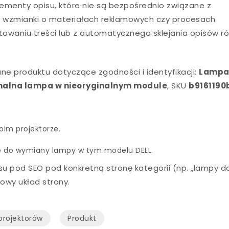
lementy opisu, które nie są bezpośrednio związane z
n. wzmianki o materiałach reklamowych czy procesach
towaniu treści lub z automatycznego sklejania opisów r
ne produktu dotyczące zgodności i identyfikacji:
Lampa
ginalna lampa w nieoryginalnym module
, SKU
b9161190
im projektorze.
ne do wymiany lampy w tym modelu DELL.
su pod SEO pod konkretną stronę kategorii (np. „lampy d
owy układ strony.
projektorów
Produkt