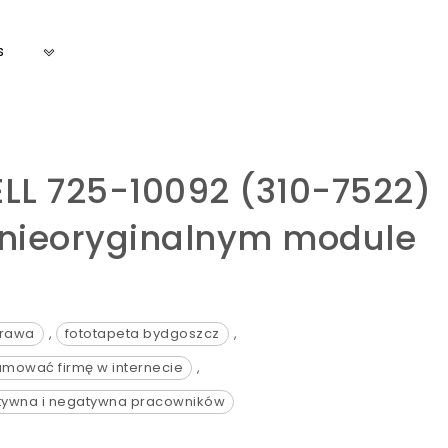
s
LL 725-10092 (310-7522)
 nieoryginalnym module
prawa
,
fototapeta bydgoszcz
,
lamować firmę w internecie
,
tywna i negatywna pracowników