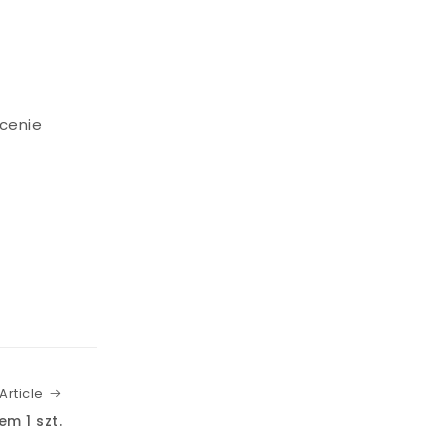
ócenie
Next Article
Article
m 1 szt.