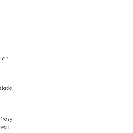
 tym
siada
 frazy
we i