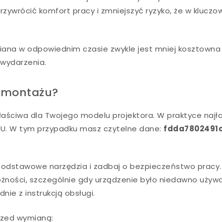
rzywrócić komfort pracy i zmniejszyć ryzyko, że w klucz
ana w odpowiednim czasie zwykle jest mniej kosztowna 
 wydarzenia.
i montażu?
łaściwa dla Twojego modelu projektora. W praktyce najła
KU. W tym przypadku masz czytelne dane:
fdda7802491
 podstawowe narzędzia i zadbaj o bezpieczeństwo pracy.
żności, szczególnie gdy urządzenie było niedawno używ
nie z instrukcją obsługi.
przed wymianą: