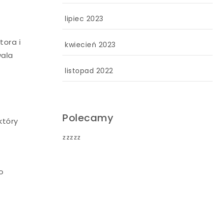
lipiec 2023
tora i
kwiecień 2023
wala
listopad 2022
Polecamy
który
zzzzz
co