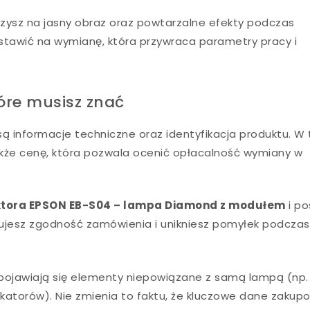
liczysz na jasny obraz oraz powtarzalne efekty podczas
ostawić na wymianę, która przywraca parametry pracy i
óre musisz znać
są informacje techniczne oraz identyfikacja produktu. W
kże cenę, która pozwala ocenić opłacalność wymiany w
ktora EPSON EB-S04 – lampa Diamond z modułem
i po
fikujesz zgodność zamówienia i unikniesz pomyłek podczas
 pojawiają się elementy niepowiązane z samą lampą (np.
atorów). Nie zmienia to faktu, że kluczowe dane zakupo