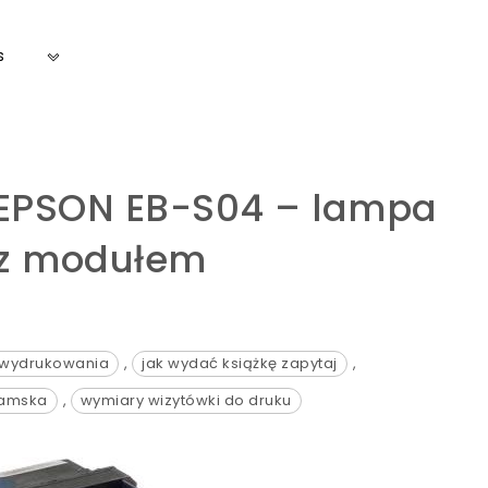
s
 EPSON EB-S04 – lampa
z modułem
o wydrukowania
,
jak wydać książkę zapytaj
,
damska
,
wymiary wizytówki do druku