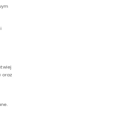
owym
i
twiej
c
oraz
ane.