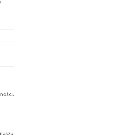
o
ności,
riuszu