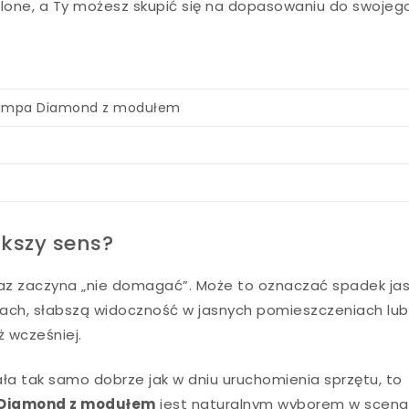
eślone, a Ty możesz skupić się na dopasowaniu do swojeg
 lampa Diamond z modułem
kszy sens?
raz zaczyna „nie domagać”. Może to oznaczać spadek jas
ach, słabszą widoczność w jasnych pomieszczeniach lub
ż wcześniej.
ała tak samo dobrze jak w dniu uruchomienia sprzętu, to
 Diamond z modułem
jest naturalnym wyborem w scena