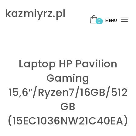
Skip to content
kazmiyrz.pl
MENU
0
Tog
nav
Laptop HP Pavilion
Gaming
15,6″/Ryzen7/16GB/512
GB
(15EC1036NW21C40EA)