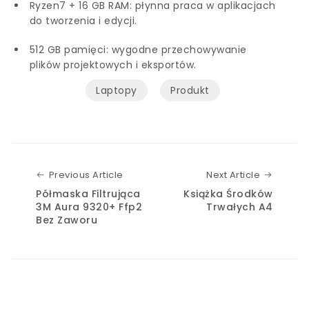
Ryzen7 + 16 GB RAM: płynna praca w aplikacjach
do tworzenia i edycji.
512 GB pamięci: wygodne przechowywanie
plików projektowych i eksportów.
Laptopy
Produkt
Previous Article
Next Art
Previous Article
Next Article
Półmaska Filtrująca
Książka Środków
3M Aura 9320+ Ffp2
Trwałych A4
Bez Zaworu