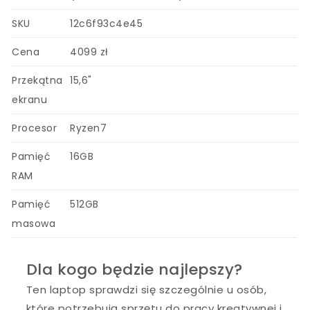
SKU
12c6f93c4e45
Cena
4099 zł
Przekątna
15,6"
ekranu
Procesor
Ryzen7
Pamięć
16GB
RAM
Pamięć
512GB
masowa
Dla kogo będzie najlepszy?
Ten laptop sprawdzi się szczególnie u osób,
które potrzebują sprzętu do pracy kreatywnej i