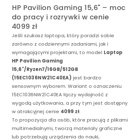
HP Pavilion Gaming 15,6" – moc
do pracy i rozrywki w cenie
4099 zł
Jeśli szukasz laptopa, który poradzi sobie
zarówno z codziennymi zadaniami, jak i
wymagającymi projektami, to model
Laptop
HP Pavilion Gaming
15,6"/Ryzen7/16GB/512GB
(15EC1036NW21C40EA)
jest bardzo
sensownym wyborem. Wariant o oznaczeniu
15EC1036NW21C40EA łączy wydajność z
wygodą użytkowania, a przy tym jest dostępny
w atrakcyjnej cenie
4099 zł
.
To propozycja dla osób, które pracują z plikami
multimedialnymi, tworzą materiały graficzne
lub potrzebują urządzenia do nauki,