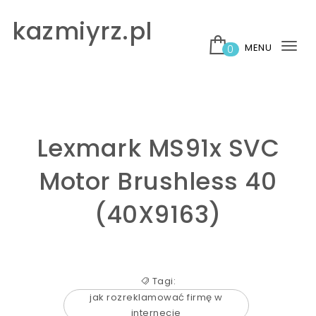
Skip to content
kazmiyrz.pl
MENU
0
Tog
nav
Lexmark MS91x SVC
Motor Brushless 40
(40X9163)
Tagi:
jak rozreklamować firmę w
internecie