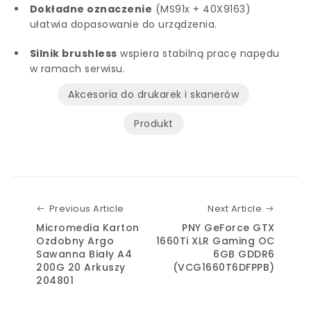
Dokładne oznaczenie
(MS91x + 40X9163)
ułatwia dopasowanie do urządzenia.
Silnik brushless
wspiera stabilną pracę napędu
w ramach serwisu.
Akcesoria do drukarek i skanerów
Produkt
Previous Article
Next Art
Previous Article
Next Article
Micromedia Karton
PNY GeForce GTX
Ozdobny Argo
1660Ti XLR Gaming OC
Sawanna Biały A4
6GB GDDR6
200G 20 Arkuszy
(VCG1660T6DFPPB)
204801