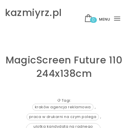
Skip to content
kazmiyrz.pl
MENU
0
Tog
nav
MagicScreen Future 110
244x138cm
Tagi:
kraków agencja reklamowa
,
praca w drukarni na czym polega
,
ulotka kandydata na radnego