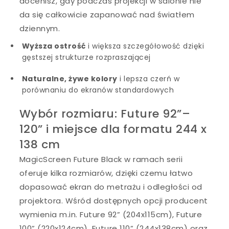
docenisz, gdy podczas projekcji w salonie nie
da się całkowicie zapanować nad światłem
dziennym.
Wyższa ostrość
i większa szczegółowość dzięki
gęstszej strukturze rozpraszającej
Naturalne, żywe kolory
i lepsza czerń w
porównaniu do ekranów standardowych
Wybór rozmiaru: Future 92”–
120” i miejsce dla formatu 244 x
138 cm
MagicScreen Future Black w ramach serii
oferuje kilka rozmiarów, dzięki czemu łatwo
dopasować ekran do metrażu i odległości od
projektora. Wśród dostępnych opcji producent
wymienia m.in. Future 92” (204x115cm), Future
100” (220x124cm), Future 110” (244x138cm) oraz