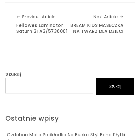
Previous Article
Next Art
Previous Article
Next Article
Fellowes Laminator
BREAM KIDS MASECZKA
Saturn 3I A3/5736001
NA TWARZ DLA DZIECI
Szukaj
Szukaj
Ostatnie wpisy
Ozdobna Mata Podkładka Na Biurko Styl Boho Płytki