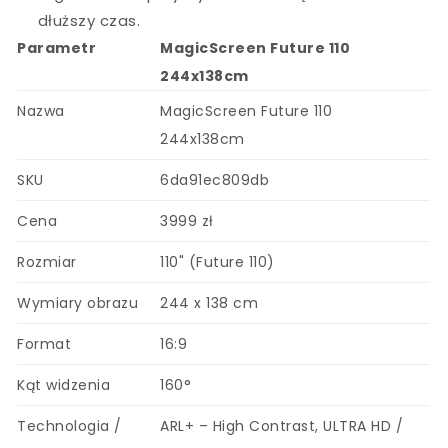
dłuższy czas.
Parametr
MagicScreen Future 110
244x138cm
Nazwa
MagicScreen Future 110
244x138cm
SKU
6da91ec809db
Cena
3999 zł
Rozmiar
110" (Future 110)
Wymiary obrazu
244 x 138 cm
Format
16:9
Kąt widzenia
160°
Technologia /
ARL+ – High Contrast, ULTRA HD /