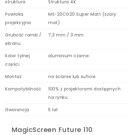
struktura
Struktura 4K
Powłoka
MS-20CG20 Super Matt (szary
projekcyjna
mat)
Grubość ramki /
7,3 mm / 3 mm
ekranu
Kolor tylnej
aluminium czarne
części
Montaż
na ścianie lub suficie
Kompatybilność
100% z projektorami dostępnych
na rynku
Gwarancja
5 lat
MagicScreen Future 110