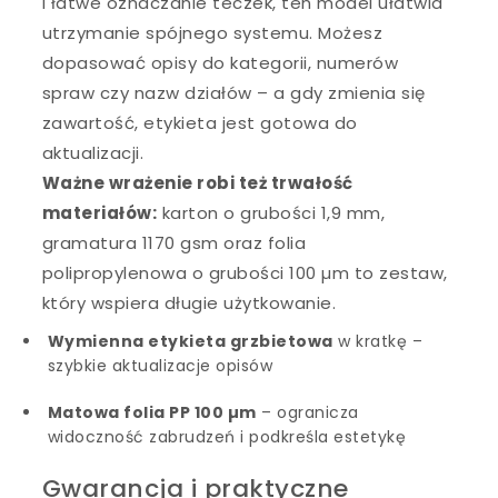
i łatwe oznaczanie teczek, ten model ułatwia
utrzymanie spójnego systemu. Możesz
dopasować opisy do kategorii, numerów
spraw czy nazw działów – a gdy zmienia się
zawartość, etykieta jest gotowa do
aktualizacji.
Ważne wrażenie robi też trwałość
materiałów:
karton o grubości 1,9 mm,
gramatura 1170 gsm oraz folia
polipropylenowa o grubości 100 µm to zestaw,
który wspiera długie użytkowanie.
Wymienna etykieta grzbietowa
w kratkę –
szybkie aktualizacje opisów
Matowa folia PP 100 µm
– ogranicza
widoczność zabrudzeń i podkreśla estetykę
Gwarancja i praktyczne