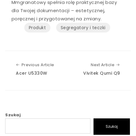
Mmgranatowy spełnia rolę praktycznej bazy
dla Twojej dokumentacji – estetycznej,
poręcznej i przygotowanej na zmiany.
Produkt
Segregatory i teczki
Previous Article
Next Art
Previous Article
Next Article
Acer U5330W
Vivitek Qumi Q9
Szukaj
Szukaj