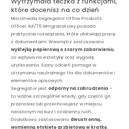
Wytrzymała teczka z funkcjami,
które docenisz na co dzień
Micromedia Segregator Office Products
Officer A4/75 Mmgranatowy posiada
praktyczne rozwiązania, które ułatwiają pracę
z dokumentami. Wewnątrz zastosowano
wyklejkę papierową o szarym zabarwieniu
,
co wpływa na estetykę oraz wygodę
użytkowania. Szary odcień pomaga w
utrzymaniu neutralnego tła dla dokumentów i
elementów opisowych.
Segregator jest
odporny na zabrudzenia
–
to ważne szczególnie wtedy, gdy często go
przenosisz lub przechowujesz w miejscu
narażonym na kurz i codzienny ruch.
Dodatkowo zastosowano
dwustronną,
wymienną etykietę grzbietową w kratkę
,