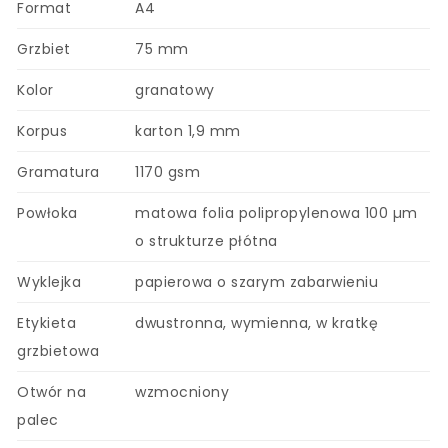
Format
A4
Grzbiet
75 mm
Kolor
granatowy
Korpus
karton 1,9 mm
Gramatura
1170 gsm
Powłoka
matowa folia polipropylenowa 100 µm
o strukturze płótna
Wyklejka
papierowa o szarym zabarwieniu
Etykieta
dwustronna, wymienna, w kratkę
grzbietowa
Otwór na
wzmocniony
palec