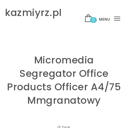
Skip to content
kazmiyrz.pl
MENU
0
Tog
nav
Micromedia
Segregator Office
Products Officer A4/75
Mmgranatowy
Tagi: