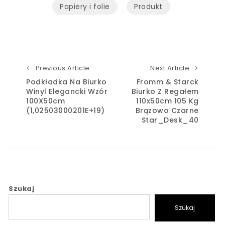
Papiery i folie
Produkt
Previous Article
Next Art
Previous Article
Next Article
Podkładka Na Biurko
Fromm & Starck
Winyl Elegancki Wzór
Biurko Z Regałem
100X50cm
110x50cm 105 Kg
(1,02503000201E+19)
Brązowo Czarne
Star_Desk_40
Szukaj
Szukaj