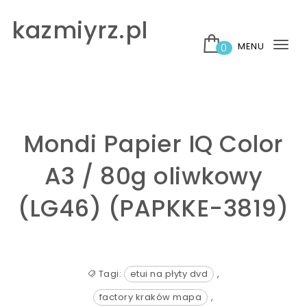
Skip to content
kazmiyrz.pl
MENU
0
Tog
nav
Mondi Papier IQ Color
A3 / 80g oliwkowy
(LG46) (PAPKKE-3819)
Tagi:
etui na płyty dvd
,
factory kraków mapa
,