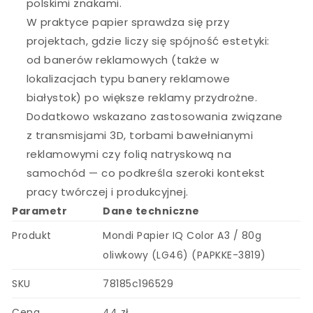
polskimi znakami.
W praktyce papier sprawdza się przy
projektach, gdzie liczy się spójność estetyki:
od banerów reklamowych (także w
lokalizacjach typu banery reklamowe
białystok) po większe reklamy przydrożne.
Dodatkowo wskazano zastosowania związane
z transmisjami 3D, torbami bawełnianymi
reklamowymi czy folią natryskową na
samochód — co podkreśla szeroki kontekst
pracy twórczej i produkcyjnej.
Parametr
Dane techniczne
Produkt
Mondi Papier IQ Color A3 / 80g
oliwkowy (LG46) (PAPKKE-3819)
SKU
78185c196529
Cena
44 zł