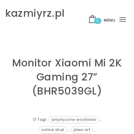
Skip to content
kazmiyrz.pl
MENU
0
Tog
nav
Monitor Xiaomi Mi 2K
Gaming 27”
(BHR5039GL)
Tagi:
artystyczne wizytówki
,
online druk
,
plexi art
,