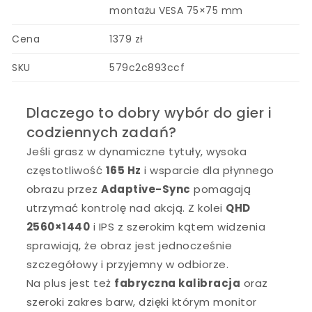
montażu VESA 75×75 mm
Cena
1379 zł
SKU
579c2c893ccf
Dlaczego to dobry wybór do gier i
codziennych zadań?
Jeśli grasz w dynamiczne tytuły, wysoka
częstotliwość
165 Hz
i wsparcie dla płynnego
obrazu przez
Adaptive-Sync
pomagają
utrzymać kontrolę nad akcją. Z kolei
QHD
2560×1440
i IPS z szerokim kątem widzenia
sprawiają, że obraz jest jednocześnie
szczegółowy i przyjemny w odbiorze.
Na plus jest też
fabryczna kalibracja
oraz
szeroki zakres barw, dzięki którym monitor