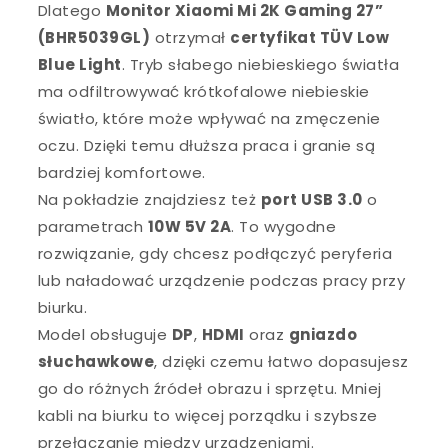
Dlatego
Monitor Xiaomi Mi 2K Gaming 27”
(BHR5039GL)
otrzymał
certyfikat TÜV Low
Blue Light
. Tryb słabego niebieskiego światła
ma odfiltrowywać krótkofalowe niebieskie
światło, które może wpływać na zmęczenie
oczu. Dzięki temu dłuższa praca i granie są
bardziej komfortowe.
Na pokładzie znajdziesz też
port USB 3.0
o
parametrach
10W 5V 2A
. To wygodne
rozwiązanie, gdy chcesz podłączyć peryferia
lub naładować urządzenie podczas pracy przy
biurku.
Model obsługuje
DP
,
HDMI
oraz
gniazdo
słuchawkowe
, dzięki czemu łatwo dopasujesz
go do różnych źródeł obrazu i sprzętu. Mniej
kabli na biurku to więcej porządku i szybsze
przełączanie między urządzeniami.