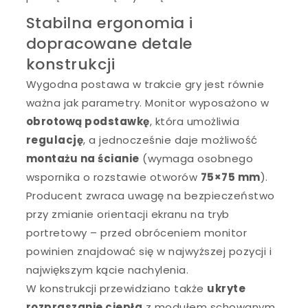
Stabilna ergonomia i
dopracowane detale
konstrukcji
Wygodna postawa w trakcie gry jest równie
ważna jak parametry. Monitor wyposażono w
obrotową podstawkę
, która umożliwia
regulację
, a jednocześnie daje możliwość
montażu na ścianie
(wymaga osobnego
wspornika o rozstawie otworów
75×75 mm
).
Producent zwraca uwagę na bezpieczeństwo
przy zmianie orientacji ekranu na tryb
portretowy – przed obróceniem monitor
powinien znajdować się w najwyższej pozycji i
największym kącie nachylenia.
W konstrukcji przewidziano także
ukryte
rozpraszanie ciepła
z modułem schowanym