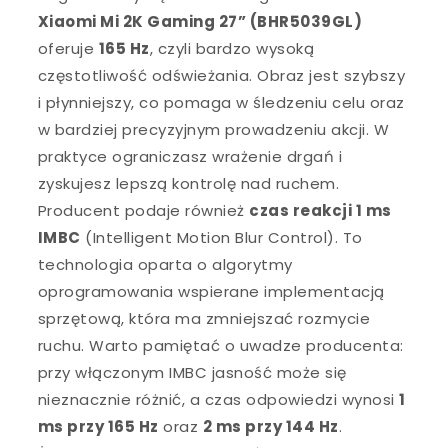
Xiaomi Mi 2K Gaming 27” (BHR5039GL)
oferuje
165 Hz
, czyli bardzo wysoką
częstotliwość odświeżania. Obraz jest szybszy
i płynniejszy, co pomaga w śledzeniu celu oraz
w bardziej precyzyjnym prowadzeniu akcji. W
praktyce ograniczasz wrażenie drgań i
zyskujesz lepszą kontrolę nad ruchem.
Producent podaje również
czas reakcji 1 ms
IMBC
(Intelligent Motion Blur Control). To
technologia oparta o algorytmy
oprogramowania wspierane implementacją
sprzętową, która ma zmniejszać rozmycie
ruchu. Warto pamiętać o uwadze producenta:
przy włączonym IMBC jasność może się
nieznacznie różnić, a czas odpowiedzi wynosi
1
ms przy 165 Hz
oraz
2 ms przy 144 Hz
.