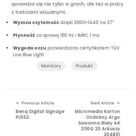
sprawdza się nie tylko w grach, ale też w pracy
z treściami wizualnymi.
Wyższa czytelność
dzięki 2560×1440 na 27”
Płynność
za sprawą 165 Hz i IMBC 1 ms
Wygoda oczu
potwierdzona certyfikatem TÜV
Low Blue Light
Monitory
Produkt
Previous Article
Next Art
Previous Article
Next Article
Benq Digital Signage
Micromedia Karton
PL552
Ozdobny Argo
Sawanna Biały A4
200G 20 Arkuszy
204801