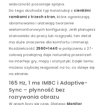
widoczność pozostaje spójna.
Do tego dochodzi typ konstrukcji z
cienkimi
ramkami z trzech stron
, które ograniczają
obramowania i ułatwiają tworzenie
wielomonitorowych konfiguracji. Jeśli planujesz
stanowisko do pracy lub rozgrywki, ten detal
ma duże znaczenie dla komfortu i immersji.
Rozdzielczość
2560×1440
w połączeniu z 27-
calową przekątną daje naturalną przestrzeń
na interfejs gry, mapy i statystyki. Dzięki temu
możesz szybciej reagować na to, co dzieje się
na ekranie.
165 Hz, 1 ms IMBC i Adaptive-
Sync – płynność bez
rozrywania obrazu
W grach liczy się czas. Dlatego
Monitor