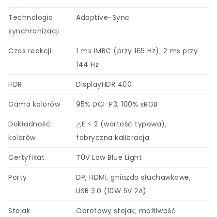
Technologia
Adaptive-Sync
synchronizacji
Czas reakcji
1 ms IMBC (przy 165 Hz); 2 ms przy
144 Hz
HDR
DisplayHDR 400
Gama kolorów
95% DCI-P3; 100% sRGB
Dokładność
△E < 2 (wartość typowa),
kolorów
fabryczna kalibracja
Certyfikat
TÜV Low Blue Light
Porty
DP, HDMI, gniazdo słuchawkowe,
USB 3.0 (10W 5V 2A)
Stojak
Obrotowy stojak; możliwość