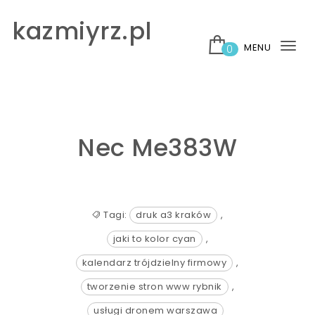
Skip to content
kazmiyrz.pl
MENU
0
Tog
nav
Nec Me383W
Tagi:
druk a3 kraków
,
jaki to kolor cyan
,
kalendarz trójdzielny firmowy
,
tworzenie stron www rybnik
,
usługi dronem warszawa