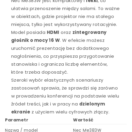
Nec Me383W jest kompaktowy i
lekki
, co
ułatwia przenoszenie między salami. To ważne
w obiektach, gdzie projektor nie ma stałego
miejsca, tylko jest wykorzystywany rotacyjnie.
Model posiada
HDMI
oraz
zintegrowany
głośnik o mocy 16 W
. W efekcie możesz
uruchomić prezentację bez dodatkowego
nagłośnienia, co przyspiesza przygotowanie
stanowiska i ogranicza liczbę elementów,
które trzeba doposażyć.
Szeroki wybór elastycznych scenariuszy
zastosowań sprawia, że sprawdzi się zarówno
w prowadzeniu konferencji na podstawie wielu
źródeł treści, jak i w pracy na
dzielonym
ekranie
z użyciem wielu cyfrowych złączy.
Parametr
Wartość
Nazwa / model
Nec Me383W