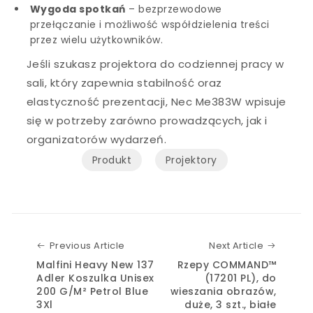
Wygoda spotkań
– bezprzewodowe
przełączanie i możliwość współdzielenia treści
przez wielu użytkowników.
Jeśli szukasz projektora do codziennej pracy w
sali, który zapewnia stabilność oraz
elastyczność prezentacji, Nec Me383W wpisuje
się w potrzeby zarówno prowadzących, jak i
organizatorów wydarzeń.
Produkt
Projektory
Previous Article
Next Art
Previous Article
Next Article
Malfini Heavy New 137
Rzepy COMMAND™
Adler Koszulka Unisex
(17201 PL), do
200 G/M² Petrol Blue
wieszania obrazów,
3Xl
duże, 3 szt., białe