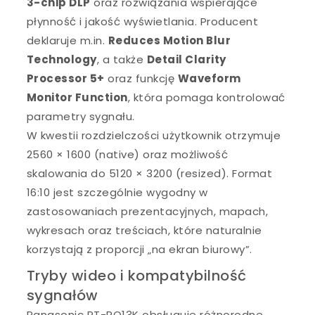
3-chip DLP
oraz rozwiązania wspierające
płynność i jakość wyświetlania. Producent
deklaruje m.in.
Reduces Motion Blur
Technology
, a także
Detail Clarity
Processor 5+
oraz funkcję
Waveform
Monitor Function
, która pomaga kontrolować
parametry sygnału.
W kwestii rozdzielczości użytkownik otrzymuje
2560 × 1600 (native) oraz możliwość
skalowania do 5120 × 3200 (resized). Format
16:10 jest szczególnie wygodny w
zastosowaniach prezentacyjnych, mapach,
wykresach oraz treściach, które naturalnie
korzystają z proporcji „na ekran biurowy”.
Tryby wideo i kompatybilność
sygnałów
Panasonic PT-RQ13K obsługuje różnorodne