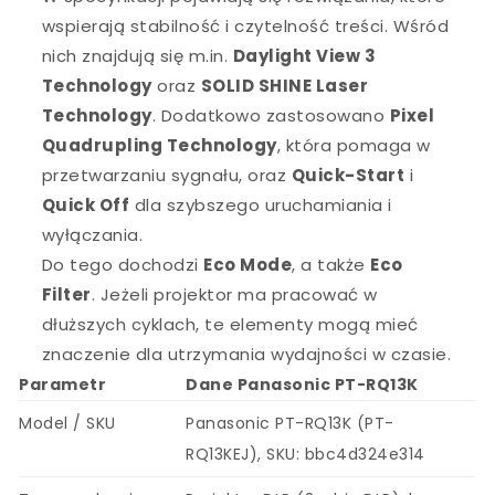
wspierają stabilność i czytelność treści. Wśród
nich znajdują się m.in.
Daylight View 3
Technology
oraz
SOLID SHINE Laser
Technology
. Dodatkowo zastosowano
Pixel
Quadrupling Technology
, która pomaga w
przetwarzaniu sygnału, oraz
Quick-Start
i
Quick Off
dla szybszego uruchamiania i
wyłączania.
Do tego dochodzi
Eco Mode
, a także
Eco
Filter
. Jeżeli projektor ma pracować w
dłuższych cyklach, te elementy mogą mieć
znaczenie dla utrzymania wydajności w czasie.
Parametr
Dane Panasonic PT-RQ13K
Model / SKU
Panasonic PT-RQ13K (PT-
RQ13KEJ), SKU: bbc4d324e314