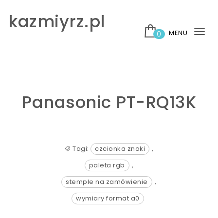
Skip to content
kazmiyrz.pl
MENU
0
Tog
nav
Panasonic PT-RQ13K
Tagi:
czcionka znaki
,
paleta rgb
,
stemple na zamówienie
,
wymiary format a0