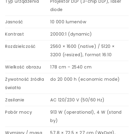
Typ urządzenia
Projektor DLP (3-chip DLP), laser
diode
Jasność
10 000 lumenów
Kontrast
20000:1 (dynamic)
Rozdzielczość
2560 × 1600 (native) / 5120 ×
3200 (resized), format 16:10
Wielkość obrazu
178 cm – 2540 cm
Żywotność źródła
do 20 000 h (economic mode)
światła
Zasilanie
AC 120/230 V (50/60 Hz)
Pobór mocy
913 W (operational), 4 W (stand
by)
Wymiary / masa
57,8 × 72,5 × 27 cm (WxDxH),