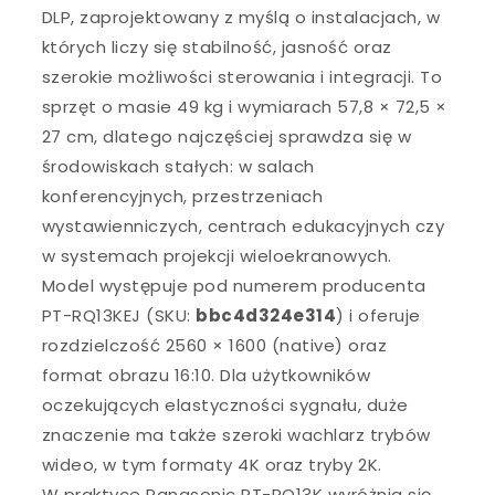
DLP, zaprojektowany z myślą o instalacjach, w
których liczy się stabilność, jasność oraz
szerokie możliwości sterowania i integracji. To
sprzęt o masie 49 kg i wymiarach 57,8 × 72,5 ×
27 cm, dlatego najczęściej sprawdza się w
środowiskach stałych: w salach
konferencyjnych, przestrzeniach
wystawienniczych, centrach edukacyjnych czy
w systemach projekcji wieloekranowych.
Model występuje pod numerem producenta
PT-RQ13KEJ (SKU:
bbc4d324e314
) i oferuje
rozdzielczość 2560 × 1600 (native) oraz
format obrazu 16:10. Dla użytkowników
oczekujących elastyczności sygnału, duże
znaczenie ma także szeroki wachlarz trybów
wideo, w tym formaty 4K oraz tryby 2K.
W praktyce Panasonic PT-RQ13K wyróżnia się