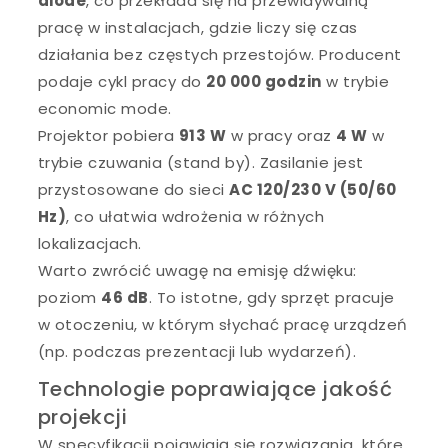
diode
, co przekłada się na przewidywalną
pracę w instalacjach, gdzie liczy się czas
działania bez częstych przestojów. Producent
podaje cykl pracy do
20 000 godzin
w trybie
economic mode.
Projektor pobiera
913 W
w pracy oraz
4 W
w
trybie czuwania (stand by). Zasilanie jest
przystosowane do sieci
AC 120/230 V (50/60
Hz)
, co ułatwia wdrożenia w różnych
lokalizacjach.
Warto zwrócić uwagę na emisję dźwięku:
poziom
46 dB
. To istotne, gdy sprzęt pracuje
w otoczeniu, w którym słychać pracę urządzeń
(np. podczas prezentacji lub wydarzeń).
Technologie poprawiające jakość
projekcji
W specyfikacji pojawiają się rozwiązania, które