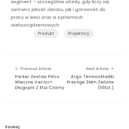
segment – szczególnie wtedy, gdy liczy się
zarówno jakość obrazu, jak i gotowość do
pracy w sieci oraz w systemach
wielourządzeniowych.
Produkt
Projektory
Previous Article
Next Art
Previous Article
Next Article
Parker Zestaw Pióro
Argo Termookładki
Wieczne Vector+
Prestige 3Mm Zielone
Długopis Z Etui Czarny
(10Szt.)
Szukaj