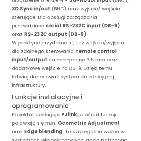
Urządzenie oferuje
4 × 3G-HDSDI input
(BNC),
3D Sync in/out
(BNC) oraz wyjścia/ wejścia
sterujące. Dla obsługi zarządzania
przewidziano
serial RS-232C input (DB-9)
oraz
RS-232C output (DB-9)
.
W praktyce przydatne są też wejścia/wyjścia
dla zdalnego sterowania:
remote control
input/output
na mini-phone 3,5 mm oraz
dodatkowe wejście na DB-9. Dzięki temu
łatwiej dopasować system do istniejącej
infrastruktury.
Funkcje instalacyjne i
oprogramowanie
Projektor obsługuje
PJlink
, a wśród funkcji
pojawiają się m.in.
Geometric Adjustment
oraz
Edge blending
. To szczególnie ważne w
systemach wieloekranowych, gdzie potrzebne