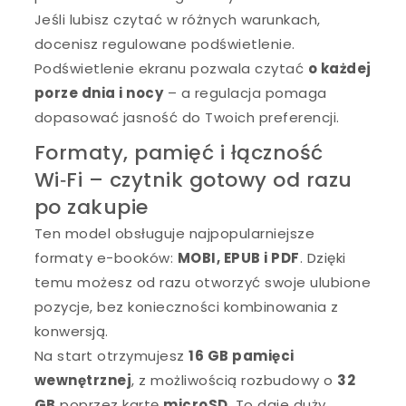
Jeśli lubisz czytać w różnych warunkach,
docenisz regulowane podświetlenie.
Podświetlenie ekranu pozwala czytać
o każdej
porze dnia i nocy
– a regulacja pomaga
dopasować jasność do Twoich preferencji.
Formaty, pamięć i łączność
Wi‑Fi – czytnik gotowy od razu
po zakupie
Ten model obsługuje najpopularniejsze
formaty e-booków:
MOBI, EPUB i PDF
. Dzięki
temu możesz od razu otworzyć swoje ulubione
pozycje, bez konieczności kombinowania z
konwersją.
Na start otrzymujesz
16 GB pamięci
wewnętrznej
, z możliwością rozbudowy o
32
GB
poprzez kartę
microSD
. To daje duży