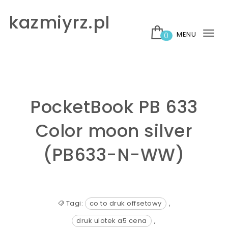
Skip to content
kazmiyrz.pl
MENU
0
Tog
nav
PocketBook PB 633
Color moon silver
(PB633-N-WW)
Tagi:
co to druk offsetowy
,
druk ulotek a5 cena
,