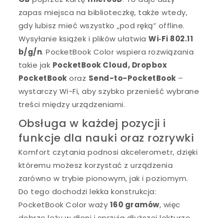
zapas miejsca na biblioteczkę, także wtedy,
gdy lubisz mieć wszystko „pod ręką” offline.
Wysyłanie książek i plików ułatwia
Wi‑Fi 802.11
b/g/n
. PocketBook Color wspiera rozwiązania
takie jak
PocketBook Cloud, Dropbox
PocketBook
oraz
Send-to-PocketBook
–
wystarczy Wi-Fi, aby szybko przenieść wybrane
treści między urządzeniami.
Obsługa w każdej pozycji i
funkcje dla nauki oraz rozrywki
Komfort czytania podnosi akcelerometr, dzięki
któremu możesz korzystać z urządzenia
zarówno w trybie pionowym, jak i poziomym.
Do tego dochodzi lekka konstrukcja:
PocketBook Color waży
160 gramów
, więc
dobrze leży w dłoni i sprzyja dłuższej lekturze