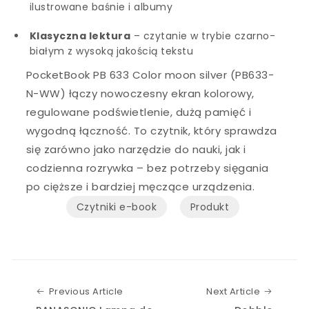
ilustrowane baśnie i albumy
Klasyczna lektura
– czytanie w trybie czarno-
białym z wysoką jakością tekstu
PocketBook PB 633 Color moon silver (PB633-
N-WW) łączy nowoczesny ekran kolorowy,
regulowane podświetlenie, dużą pamięć i
wygodną łączność. To czytnik, który sprawdza
się zarówno jako narzędzie do nauki, jak i
codzienna rozrywka – bez potrzeby sięgania
po cięższe i bardziej męczące urządzenia.
Czytniki e-book
Produkt
Previous Article
Next Art
Previous Article
Next Article