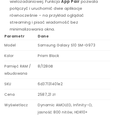
wielozadaniowej. Funkcja
App Pair
pozwala
połączyć i uruchomić dwie aplikacje
równocześnie – na przykład oglądać
streaming i pisać wiadomość bez
minimalizowania okna.
Parametr
Dane
Model
Samsung Galaxy S10 SM-G973
Kolor
Prism Black
Pamięć RAM /
8/128GB
wbudowana
SKU
6d37131401e2
Cena
2587,21 zł
Wyświetlacz
Dynamic AMOLED, Infinity-O,
jasność 800 nitów, HDR10+