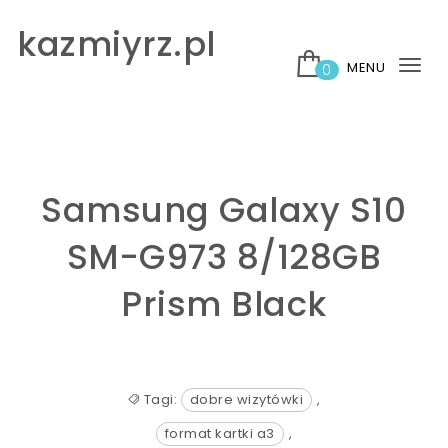
Skip to content
kazmiyrz.pl
MENU
0
Tog
nav
Samsung Galaxy S10
SM-G973 8/128GB
Prism Black
Tagi:
dobre wizytówki
,
format kartki a3
,