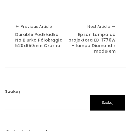
Previous Article
Next Art
Previous Article
Next Article
Durable Podkładka
Epson Lampa do
Na Biurko Półokrągła
projektora EB-1770W
520x650mm Czarna
– lampa Diamond z
modułem
Szukaj
Szukaj