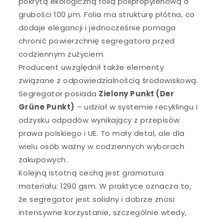
pokrytą ekologiczną folią polipropylenową o
grubości 100 μm. Folia ma strukturę płótna, co
dodaje elegancji i jednocześnie pomaga
chronić powierzchnię segregatora przed
codziennym zużyciem.
Producent uwzględnił także elementy
związane z odpowiedzialnością środowiskową.
Segregator posiada
Zielony Punkt (Der
Grüne Punkt)
– udział w systemie recyklingu i
odzysku odpadów wynikający z przepisów
prawa polskiego i UE. To mały detal, ale dla
wielu osób ważny w codziennych wyborach
zakupowych.
Kolejną istotną cechą jest gramatura
materiału: 1290 gsm. W praktyce oznacza to,
że segregator jest solidny i dobrze znosi
intensywne korzystanie, szczególnie wtedy,