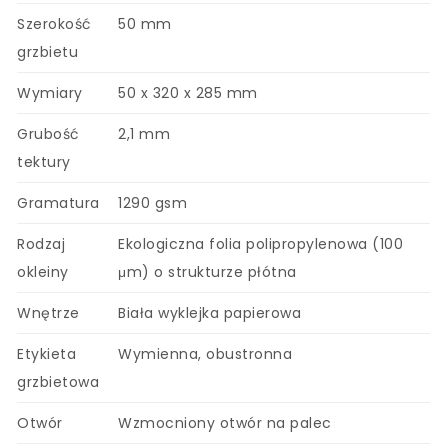
Szerokość
50 mm
grzbietu
Wymiary
50 x 320 x 285 mm
Grubość
2,1 mm
tektury
Gramatura
1290 gsm
Rodzaj
Ekologiczna folia polipropylenowa (100
okleiny
μm) o strukturze płótna
Wnętrze
Biała wyklejka papierowa
Etykieta
Wymienna, obustronna
grzbietowa
Otwór
Wzmocniony otwór na palec