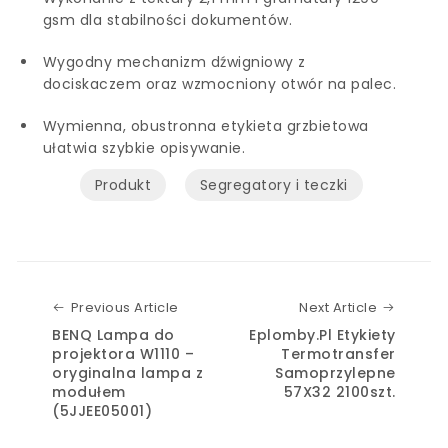
gsm dla stabilności dokumentów.
Wygodny mechanizm dźwigniowy z
dociskaczem oraz wzmocniony otwór na palec.
Wymienna, obustronna etykieta grzbietowa
ułatwia szybkie opisywanie.
Produkt
Segregatory i teczki
Previous Article
Next Art
Previous Article
Next Article
BENQ Lampa do
Eplomby.Pl Etykiety
projektora W1110 –
Termotransfer
oryginalna lampa z
Samoprzylepne
modułem
57X32 2100szt.
(5JJEE05001)