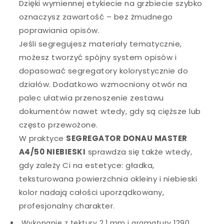
Dzięki wymiennej etykiecie na grzbiecie szybko
oznaczysz zawartość – bez żmudnego
poprawiania opisów.
Jeśli segregujesz materiały tematycznie,
możesz tworzyć spójny system opisów i
dopasować segregatory kolorystycznie do
działów. Dodatkowo wzmocniony otwór na
palec ułatwia przenoszenie zestawu
dokumentów nawet wtedy, gdy są cięższe lub
często przewożone.
W praktyce
SEGREGATOR DONAU MASTER
A4/50 NIEBIESKI
sprawdza się także wtedy,
gdy zależy Ci na estetyce: gładka,
teksturowana powierzchnia okleiny i niebieski
kolor nadają całości uporządkowany,
profesjonalny charakter.
Wykonanie z tektury 2,1 mm i gramatury 1290