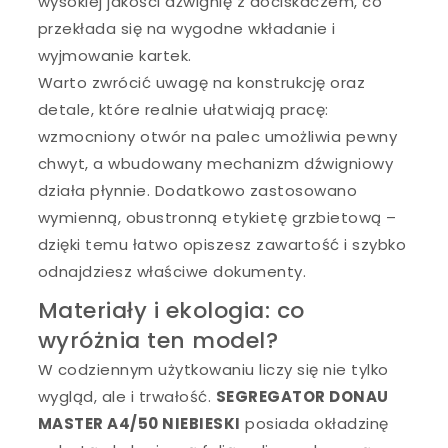
wysokiej jakości dźwignię z dociskaczem, co
przekłada się na wygodne wkładanie i
wyjmowanie kartek.
Warto zwrócić uwagę na konstrukcję oraz
detale, które realnie ułatwiają pracę:
wzmocniony otwór na palec umożliwia pewny
chwyt, a wbudowany mechanizm dźwigniowy
działa płynnie. Dodatkowo zastosowano
wymienną, obustronną etykietę grzbietową –
dzięki temu łatwo opiszesz zawartość i szybko
odnajdziesz właściwe dokumenty.
Materiały i ekologia: co
wyróżnia ten model?
W codziennym użytkowaniu liczy się nie tylko
wygląd, ale i trwałość.
SEGREGATOR DONAU
MASTER A4/50 NIEBIESKI
posiada okładzinę