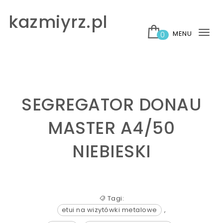
Skip to content
kazmiyrz.pl
MENU
0
Tog
nav
SEGREGATOR DONAU
MASTER A4/50
NIEBIESKI
Tagi:
etui na wizytówki metalowe
,