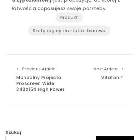
łatwością dopasujesz swoje potrzeby.
Produkt
Szafy regały i kartoteki biurowe
Previous Article
Next Art
Previous Article
Next Article
Manualny Projecta
Vitafon T
Proscreen Wide
240X154 High Power
Szukaj