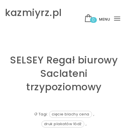
Skip to content
kazmiyrz.pl
MENU
0
Tog
nav
SELSEY Regał biurowy
Saclateni
trzypoziomowy
Tagi:
cięcie blachy cena
,
druk plakatów łódź
,