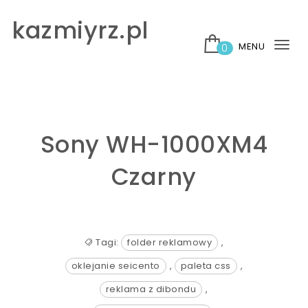
Skip to content
kazmiyrz.pl
MENU
0
Tog
nav
Sony WH-1000XM4
Czarny
Tagi:
folder reklamowy
,
oklejanie seicento
,
paleta css
,
reklama z dibondu
,