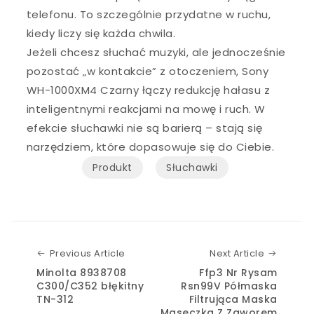
telefonu. To szczególnie przydatne w ruchu,
kiedy liczy się każda chwila.
Jeżeli chcesz słuchać muzyki, ale jednocześnie
pozostać „w kontakcie” z otoczeniem, Sony
WH-1000XM4 Czarny łączy redukcję hałasu z
inteligentnymi reakcjami na mowę i ruch. W
efekcie słuchawki nie są barierą – stają się
narzędziem, które dopasowuje się do Ciebie.
Produkt
Słuchawki
Previous Article
Next Art
Previous Article
Next Article
Minolta 8938708
Ffp3 Nr Rysam
C300/C352 błękitny
Rsn99V Półmaska
TN-312
Filtrująca Maska
Maseczka Z Zaworem