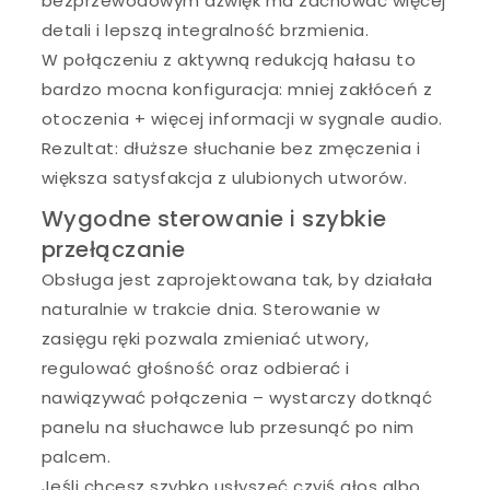
bezprzewodowym dźwięk ma zachować więcej
detali i lepszą integralność brzmienia.
W połączeniu z aktywną redukcją hałasu to
bardzo mocna konfiguracja: mniej zakłóceń z
otoczenia + więcej informacji w sygnale audio.
Rezultat: dłuższe słuchanie bez zmęczenia i
większa satysfakcja z ulubionych utworów.
Wygodne sterowanie i szybkie
przełączanie
Obsługa jest zaprojektowana tak, by działała
naturalnie w trakcie dnia. Sterowanie w
zasięgu ręki pozwala zmieniać utwory,
regulować głośność oraz odbierać i
nawiązywać połączenia – wystarczy dotknąć
panelu na słuchawce lub przesunąć po nim
palcem.
Jeśli chcesz szybko usłyszeć czyjś głos albo