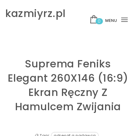
Skip to content
kazmiyrz.pl
MENU
0
Tog
nav
Suprema Feniks
Elegant 260X146 (16:9)
Ekran Ręczny Z
Hamulcem Zwijania
Tagi:
adresat a nadawca
,