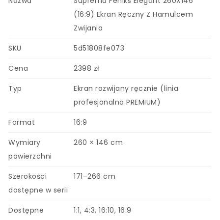
Nazwa
Suprema Feniks Elegant 260X146
(16:9) Ekran Ręczny Z Hamulcem
Zwijania
SKU
5d51808fe073
Cena
2398 zł
Typ
Ekran rozwijany ręcznie (linia
profesjonalna PREMIUM)
Format
16:9
Wymiary
260 × 146 cm
powierzchni
Szerokości
171–266 cm
dostępne w serii
Dostępne
1:1, 4:3, 16:10, 16:9