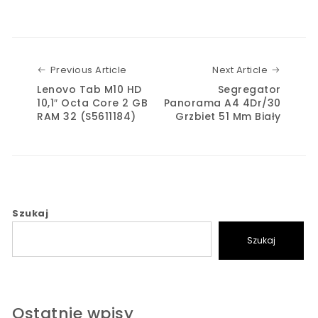
Previous Article
Next Art
Previous Article
Next Article
Lenovo Tab M10 HD
Segregator
10,1″ Octa Core 2 GB
Panorama A4 4Dr/30
RAM 32 (S5611184)
Grzbiet 51 Mm Biały
Szukaj
Szukaj
Ostatnie wpisy