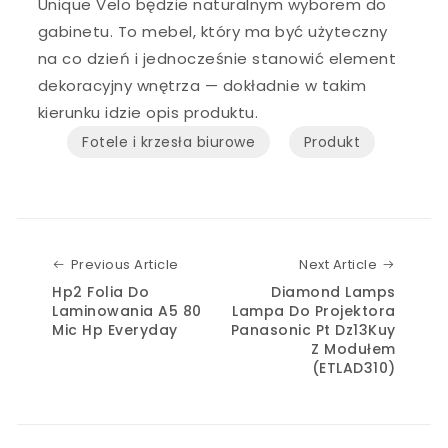
Unique Velo będzie naturalnym wyborem do
gabinetu. To mebel, który ma być użyteczny
na co dzień i jednocześnie stanowić element
dekoracyjny wnętrza — dokładnie w takim
kierunku idzie opis produktu.
Fotele i krzesła biurowe
Produkt
Previous Article
Next Art
Previous Article
Next Article
Hp2 Folia Do
Diamond Lamps
Laminowania A5 80
Lampa Do Projektora
Mic Hp Everyday
Panasonic Pt Dz13Kuy
Z Modułem
(ETLAD310)