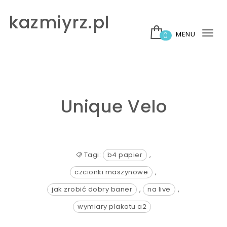
Skip to content
kazmiyrz.pl
MENU
0
Tog
nav
Unique Velo
Tagi:
b4 papier
,
czcionki maszynowe
,
jak zrobić dobry baner
,
na live
,
wymiary plakatu a2