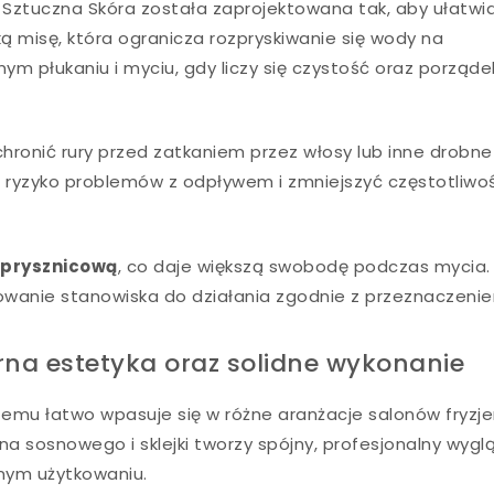
a Sztuczna Skóra została zaprojektowana tak, aby ułatwi
 misę, która ogranicza rozpryskiwanie się wody na
ym płukaniu i myciu, gdy liczy się czystość oraz porząde
hronić rury przed zatkaniem przez włosy lub inne drobne
ć ryzyko problemów z odpływem i zmniejszyć częstotliwo
 prysznicową
, co daje większą swobodę podczas mycia.
owanie stanowiska do działania zgodnie z przeznaczeni
arna estetyka oraz solidne wykonanie
zemu łatwo wpasuje się w różne aranżacje salonów fryzjer
a sosnowego i sklejki tworzy spójny, profesjonalny wyglą
nym użytkowaniu.