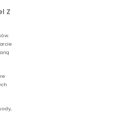
l Z
sów.
arcie
waną
óre
ych
wody,