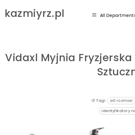
Skip to content
kazmiyrz.pl
All Department
Vidaxl Myjnia Fryzjersk
Sztucz
Tagi:
a0 rozmiar
identyfikatory 