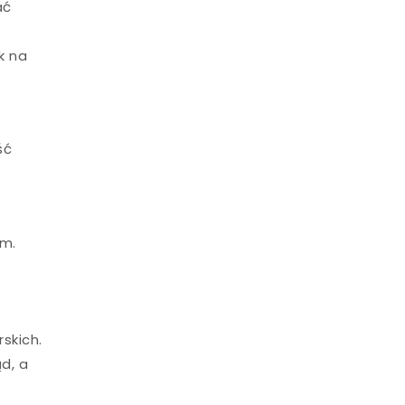
ać
k na
ść
em.
skich.
d, a