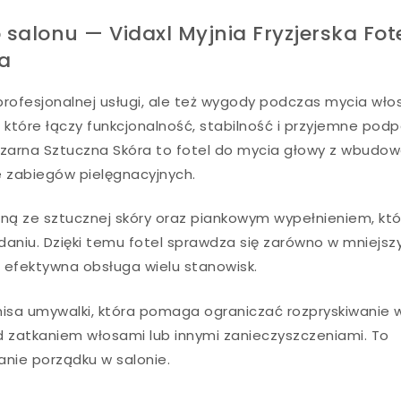
salonu — Vidaxl Myjnia Fryzjerska Fote
a
 profesjonalnej usługi, ale też wygody podczas mycia wło
które łączy funkcjonalność, stabilność i przyjemne podp
ą Czarna Sztuczna Skóra to fotel do mycia głowy z wbudo
e zabiegów pielęgnacyjnych.
ną ze sztucznej skóry oraz piankowym wypełnieniem, kt
aniu. Dzięki temu fotel sprawdza się zarówno w mniejsz
ię efektywna obsługa wielu stanowisk.
sa umywalki, która pomaga ograniczać rozpryskiwanie 
ed zatkaniem włosami lub innymi zanieczyszczeniami. To
anie porządku w salonie.