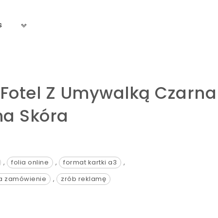
s
a Fotel Z Umywalką Czarna
na Skóra
,
folia online
,
format kartki a3
,
na zamówienie
,
zrób reklamę