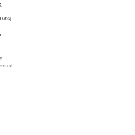
k
Tutaj
a
y
amiast