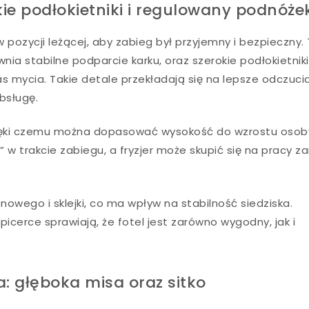
ie podłokietniki i regulowany podnóże
w pozycji leżącej, aby zabieg był przyjemny i bezpieczny. 
ia stabilne podparcie karku, oraz szerokie podłokietniki
ycia. Takie detale przekładają się na lepsze odczuci
obsługę.
ięki czemu można dopasować wysokość do wzrostu osob
ka” w trakcie zabiegu, a fryzjer może skupić się na pracy z
nowego i sklejki, co ma wpływ na stabilność siedziska.
icerce sprawiają, że fotel jest zarówno wygodny, jak i
: głęboka misa oraz sitko