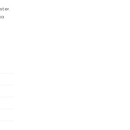
ster.
ka