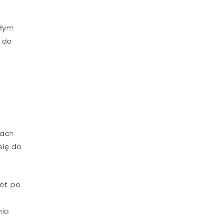
ałym
a do
łach
się do
iet po
nia