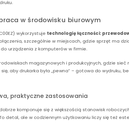
druku.
 praca w środowisku biurowym
EC00EZ) wykorzystuje
technologię łączności: przewodo
połączenia, szczególnie w miejscach, gdzie sprzęt ma dzi
p do urządzenia z komputerów w firmie.
środowiskach magazynowych i produkcyjnych, gdzie sieć
się, aby drukarka była „pewna” – gotowa do wydruku, b
owa, praktyczne zastosowania
d dobrze komponuje się z większością stanowisk roboczyc
To detal, ale w codziennym użytkowaniu liczy się też est