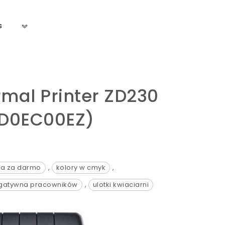
s
rmal Printer ZD230
D0EC00EZ)
ka za darmo
,
kolory w cmyk
,
egatywna pracowników
,
ulotki kwiaciarni