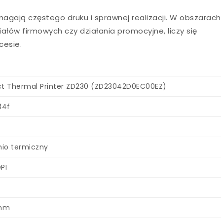
gają częstego druku i sprawnej realizacji. W obszarach
łów firmowych czy działania promocyjne, liczy się
cesie.
ct Thermal Printer ZD230 (ZD23042D0EC00EZ)
34f
io termiczny
PI
 mm