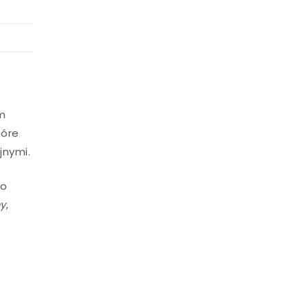
ym
tóre
jnymi.
po
my
,