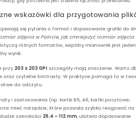
fikacji, gdy potrzebna jest stabilna łączność przewodowa.
czne wskazówki dla przygotowania pli
awiają się pytania o format i dopasowanie grafiki do dr
ozmiar zdjęcia w Paincie
,
jak zmniejszyć rozmiar zdjęcia
dotyczą różnych formatów, wspólny mianownik jest jeden
lny wynik.
że przy
203 x 203 DPI
szczegóły mają znaczenie. Warto d
w oraz czytelne kontrasty. W praktyce pomaga to w two
 łatwe do odczytu.
aty i zastosowania (np. kartki B5, A6, kartki pocztowe,
brze mieć narzędzie, które pozwala szybko reagować na
bsłudze szerokości
25.4 – 112 mm
, ułatwia dopasowanie