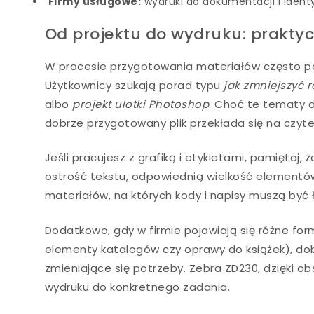
Firmy usługowe:
wydruki do dokumentacji i identy
Od projektu do wydruku: prakty
W procesie przygotowania materiałów często poj
Użytkownicy szukają porad typu
jak zmniejszyć r
albo
projekt ulotki Photoshop
. Choć te tematy 
dobrze przygotowany plik przekłada się na czyte
Jeśli pracujesz z grafiką i etykietami, pamiętaj, 
ostrość tekstu, odpowiednią wielkość elementó
materiałów, na których kody i napisy muszą być
Dodatkowo, gdy w firmie pojawiają się różne form
elementy katalogów czy oprawy do książek), do
zmieniające się potrzeby. Zebra ZD230, dzięki o
wydruku do konkretnego zadania.