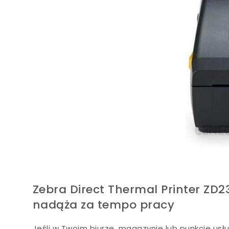
Zebra Direct Thermal Printer ZD
nadąża za tempo pracy
Jeśli w Twoim biurze, magazynie lub punkcie usł