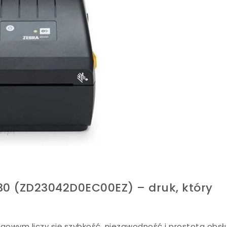
230 (ZD23042D0EC00EZ) – druk, który
ugowym liczy się szybkość, niezawodność i prostota obsłu