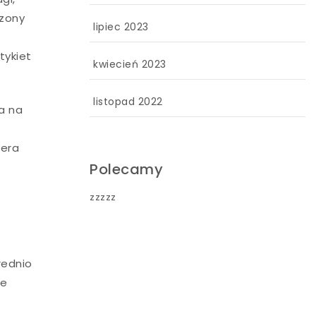
rzony
lipiec 2023
tykiet
kwiecień 2023
listopad 2022
ia na
era
Polecamy
zzzzz
rednio
ie