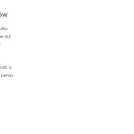
ków
uku.
 w a3
:
bać o
rzeniu