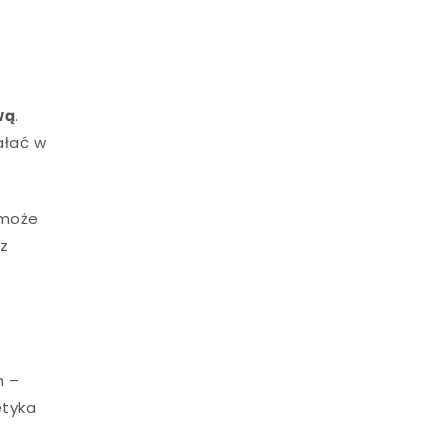
wą
.
ałać w
 może
ez
h –
etyka