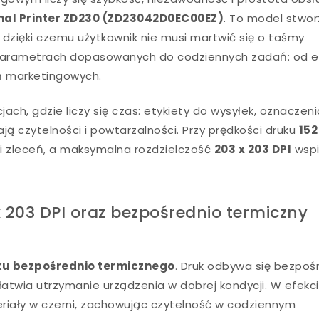
mal Printer ZD230 (ZD23042D0EC00EZ)
. To model stwo
 dzięki czemu użytkownik nie musi martwić się o taśmy
o parametrach dopasowanych do codziennych zadań: od e
ń marketingowych.
ch, gdzie liczy się czas: etykiety do wysyłek, oznaczen
ją czytelności i powtarzalności. Przy prędkości druku
152
ji zleceń, a maksymalna rozdzielczość
203 x 203 DPI
wspi
x 203 DPI oraz bezpośrednio termiczny
ku bezpośrednio termicznego
. Druk odbywa się bezpoś
łatwia utrzymanie urządzenia w dobrej kondycji. W efekc
riały w czerni, zachowując czytelność w codziennym