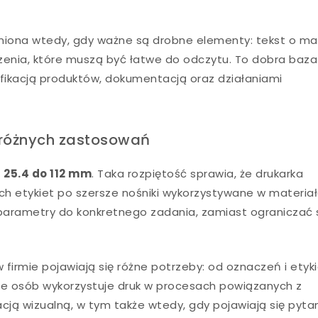
eniona wtedy, gdy ważne są drobne elementy: tekst o m
aczenia, które muszą być łatwe do odczytu. To dobra baz
ikacją produktów, dokumentacją oraz działaniami
różnych zastosowań
 25.4 do 112 mm
. Taka rozpiętość sprawia, że drukarka
ch etykiet po szersze nośniki wykorzystywane w materia
parametry do konkretnego zadania, zamiast ograniczać 
 firmie pojawiają się różne potrzeby: od oznaczeń i etyk
e osób wykorzystuje druk w procesach powiązanych z
cją wizualną, w tym także wtedy, gdy pojawiają się pyta