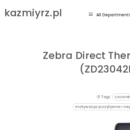
Skip to content
kazmiyrz.pl
All Department
Zebra Direct The
(ZD23042
Tagi:
czcion
motywacja pozytywna i n