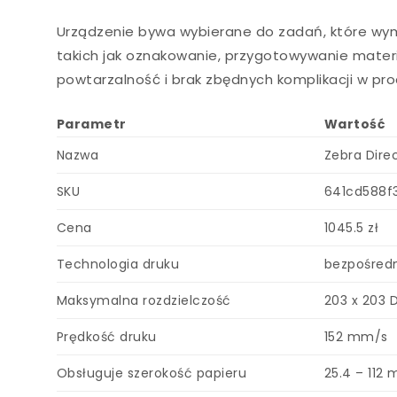
Urządzenie bywa wybierane do zadań, które wyma
takich jak oznakowanie, przygotowywanie materia
powtarzalność i brak zbędnych komplikacji w pro
Parametr
Wartość
Nazwa
Zebra Dire
SKU
641cd588f
Cena
1045.5 zł
Technologia druku
bezpośredn
Maksymalna rozdzielczość
203 x 203 D
Prędkość druku
152 mm/s
Obsługuje szerokość papieru
25.4 – 112