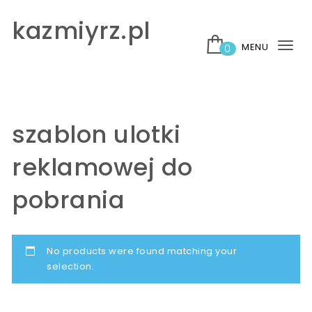
Skip to content
kazmiyrz.pl
MENU
0
Tog
nav
szablon ulotki
reklamowej do
pobrania
No products were found matching your
selection.