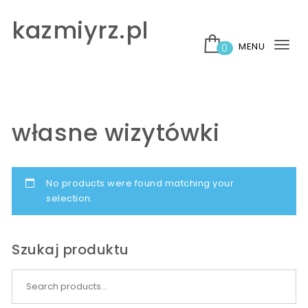
Skip to content
kazmiyrz.pl
MENU
0
Tog
nav
własne wizytówki
No products were found matching your
selection.
Szukaj produktu
Search for: