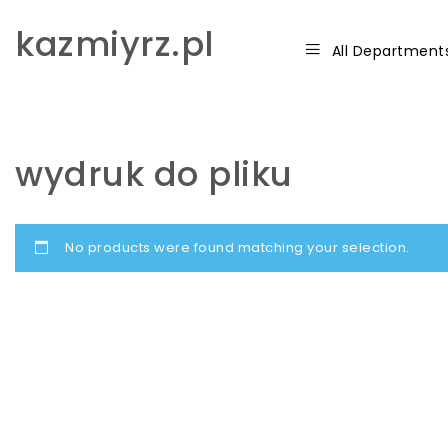
Skip to content
kazmiyrz.pl
All Department
wydruk do pliku
No products were found matching your selection.