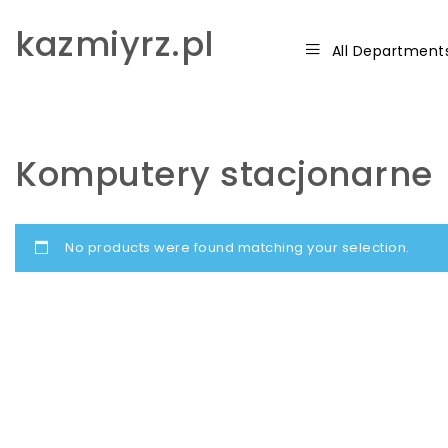
Skip to content
kazmiyrz.pl
All Department
Komputery stacjonarne
No products were found matching your selection.