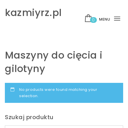
Skip to content
kazmiyrz.pl
MENU
0
Tog
nav
Maszyny do cięcia i
gilotyny
No products were found matching your
selection.
Szukaj produktu