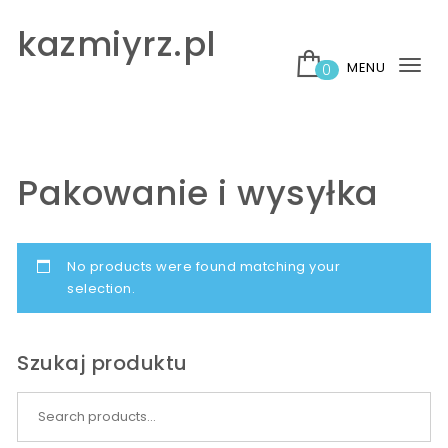
Skip to content
kazmiyrz.pl
MENU
0
Tog
nav
Pakowanie i wysyłka
No products were found matching your
selection.
Szukaj produktu
Search for: