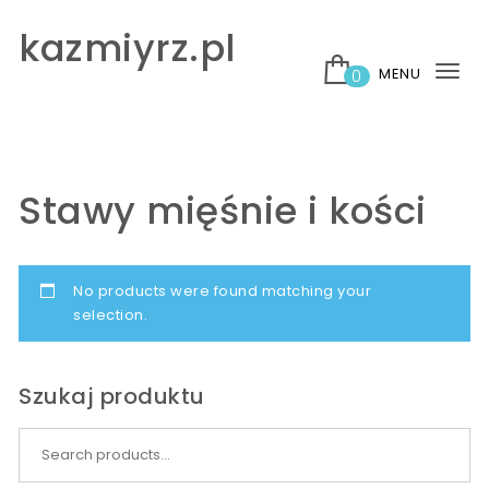
Skip to content
kazmiyrz.pl
MENU
0
Tog
nav
Stawy mięśnie i kości
No products were found matching your
selection.
Szukaj produktu
Search for: