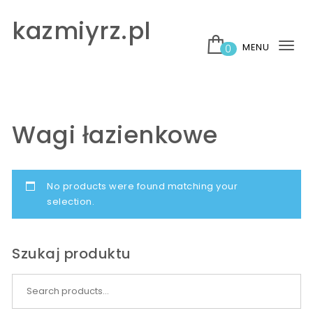
Skip to content
kazmiyrz.pl
MENU
0
Tog
nav
Wagi łazienkowe
No products were found matching your
selection.
Szukaj produktu
Search for: