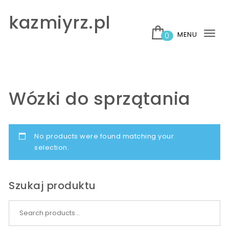
Skip to content
kazmiyrz.pl
MENU
0
Tog
nav
Wózki do sprzątania
No products were found matching your
selection.
Szukaj produktu
Search for: