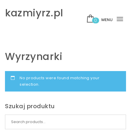
Skip to content
kazmiyrz.pl
MENU
0
Tog
nav
Wyrzynarki
No products were found matching your
selection.
Szukaj produktu
Search for: