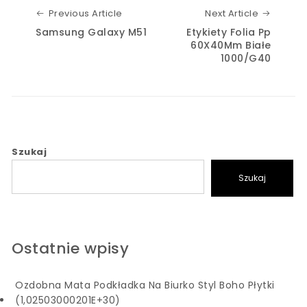
Previous Article
Next Art
Previous Article
Next Article
Samsung Galaxy M51
Etykiety Folia Pp
60X40Mm Białe
1000/G40
Szukaj
Szukaj
Ostatnie wpisy
Ozdobna Mata Podkładka Na Biurko Styl Boho Płytki
(1,02503000201E+30)