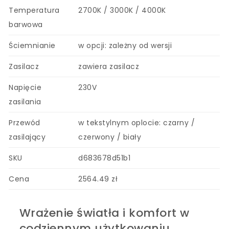
Temperatura
2700K / 3000K / 4000K
barwowa
Ściemnianie
w opcji: zależny od wersji
Zasilacz
zawiera zasilacz
Napięcie
230V
zasilania
Przewód
w tekstylnym oplocie: czarny /
zasilający
czerwony / biały
SKU
d683678d51b1
Cena
2564.49 zł
Wrażenie światła i komfort w
codziennym użytkowaniu