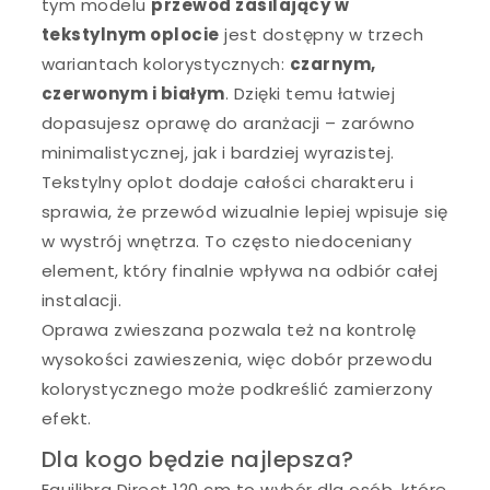
tym modelu
przewód zasilający w
tekstylnym oplocie
jest dostępny w trzech
wariantach kolorystycznych:
czarnym,
czerwonym i białym
. Dzięki temu łatwiej
dopasujesz oprawę do aranżacji – zarówno
minimalistycznej, jak i bardziej wyrazistej.
Tekstylny oplot dodaje całości charakteru i
sprawia, że przewód wizualnie lepiej wpisuje się
w wystrój wnętrza. To często niedoceniany
element, który finalnie wpływa na odbiór całej
instalacji.
Oprawa zwieszana pozwala też na kontrolę
wysokości zawieszenia, więc dobór przewodu
kolorystycznego może podkreślić zamierzony
efekt.
Dla kogo będzie najlepsza?
Equilibra Direct 120 cm to wybór dla osób, które