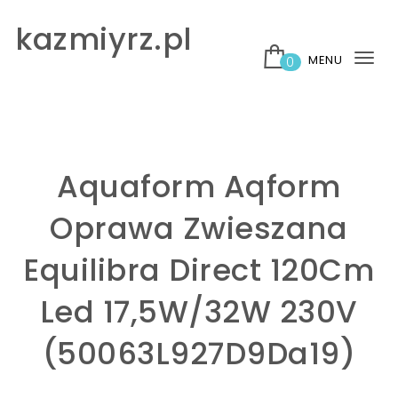
Skip to content
kazmiyrz.pl
MENU
0
Tog
nav
Aquaform Aqform
Oprawa Zwieszana
Equilibra Direct 120Cm
Led 17,5W/32W 230V
(50063L927D9Da19)