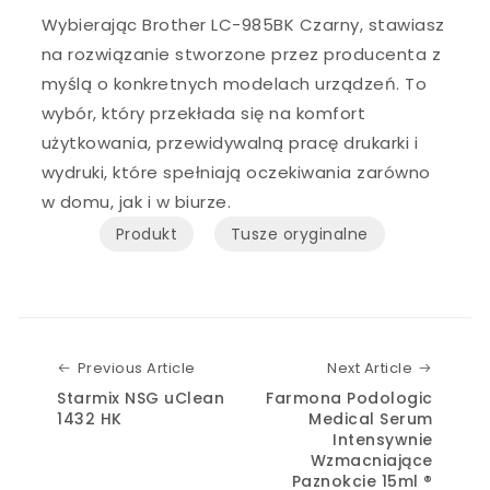
Wybierając Brother LC-985BK Czarny, stawiasz
na rozwiązanie stworzone przez producenta z
myślą o konkretnych modelach urządzeń. To
wybór, który przekłada się na komfort
użytkowania, przewidywalną pracę drukarki i
wydruki, które spełniają oczekiwania zarówno
w domu, jak i w biurze.
Produkt
Tusze oryginalne
Previous Article
Next Art
Previous Article
Next Article
Starmix NSG uClean
Farmona Podologic
1432 HK
Medical Serum
Intensywnie
Wzmacniające
Paznokcie 15ml ®