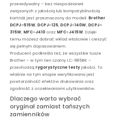
przewidywalny – bez niespodzianek
związanych z jakością lub kompatybilnością.
Kartridż jest przeznaczony do modeli:
Brother
DCPJ-515W
,
DCPJ-125
,
DCPJ-140W
,
DCPJ-
315W
,
MFC-J410
oraz
MFC-J415W
. Dzięki
temu możesz dobrać wkład właściwie i cieszyć
się pełnym dopasowaniem.
Producent podkreśla też, że wszystkie tusze
Brother – w tym ten czarny LC-985BK –
przechodzą
rygorystyczne testy
jakości. To
właśnie na tym etapie weryfikowana jest
powtarzalność efektów drukowania oraz
zgodność z oczekiwaniami użytkowników.
Dlaczego warto wybrać
oryginał zamiast tańszych
zamienników