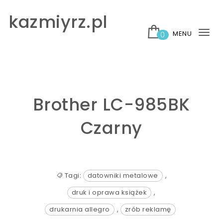
Skip to content
kazmiyrz.pl
MENU
0
Tog
nav
Brother LC-985BK
Czarny
Tagi:
datowniki metalowe
,
druk i oprawa książek
,
drukarnia allegro
,
zrób reklamę