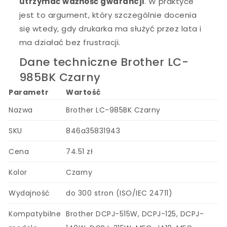
utrzymać ważność gwarancji
. W praktyce
jest to argument, który szczególnie docenia
się wtedy, gdy drukarka ma służyć przez lata i
ma działać bez frustracji.
Dane techniczne Brother LC-
985BK Czarny
Parametr
Wartość
Nazwa
Brother LC-985BK Czarny
SKU
846a35831943
Cena
74.51 zł
Kolor
Czarny
Wydajność
do 300 stron (ISO/IEC 24711)
Kompatybilne
Brother DCPJ-515W, DCPJ-125, DCPJ-