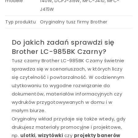
modele
140W, DCPJ-315W, MFC-J410, MFC-
J415W
Typ produktu
Oryginalny tusz firmy Brother
Do jakich zadań sprawdzi się
Brother LC-985BK Czarny?
Tusz czarny Brother LC-985BK Czarny świetnie
sprawdza się w scenariuszach, w których liczy
się czytelność i powtarzalność. W codziennym
użytkowaniu to wygodne rozwiązanie do
dokumentów, materiałów informacyjnych czy
wydruków przygotowywanych w domu i w
małym biurze.
Oryginalny wkład przydaje się także wtedy, gdy
drukujesz materiały promocyjne i projektowe,
np.
ulotki
,
wizytówki
czy
projekty banerów