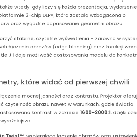
także wtedy, gdy liczy się każda prezentacja, wydarzenie
 platformie 3-chip DLP®, która została wzbogacona o
 barw oraz wygodne dopasowanie geometrii obrazu.
orzyć stabilne, czytelne wyświetlenia – zarówno w syst
ych łączenia obrazów (edge blending) oraz korekcji warp
ristie J i daje możliwość dostosowania modelu do konkret
etry, które widać od pierwszej chwili
ołączenie mocnej jasności oraz kontrastu. Projektor ofer
ać czytelność obrazu nawet w warunkach, gdzie światło
 zastosowano kontrast w zakresie
1600–2000:1
, dzięki c
wyraźniejsze.
tie Twist™
, wspierająca łączenie obrazów oraz ustawieni