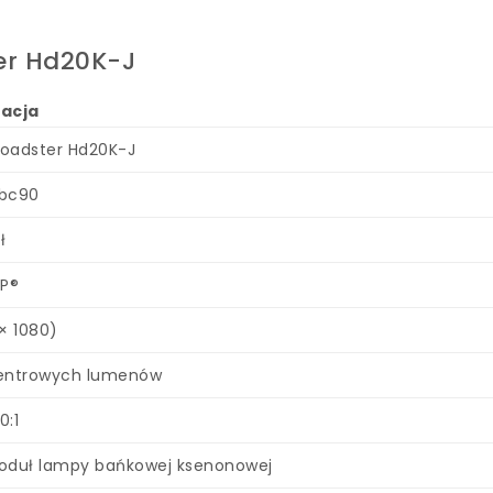
er Hd20K-J
kacja
Roadster Hd20K-J
0bc90
ł
LP®
× 1080)
entrowych lumenów
0:1
oduł lampy bańkowej ksenonowej