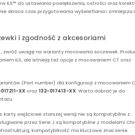
w ILS™ do ustawiania powiększenia, ostrości oraz korekt
alnie skraca czas przygotowania wyświetlania i zmniejsza 
wki i zgodność z akcesoriami
K-J, zwróć uwagę na warianty mocowania soczewek. Produ
iem ILS, ale istnieją też opcje z mocowaniem CT oraz
iantów (Part number) dla konfiguracji z mocowaniem C
-017211-XX
oraz
132-017413-XX
. Warto dobrać je do
ntażu.
karty wejściowe starszej wersji nie są kompatybilne z
obsługiwane przez Serie J są kompatybilne z modelami Chr
ą infrastrukturą, kompatybilność ma kluczowe znaczenie.