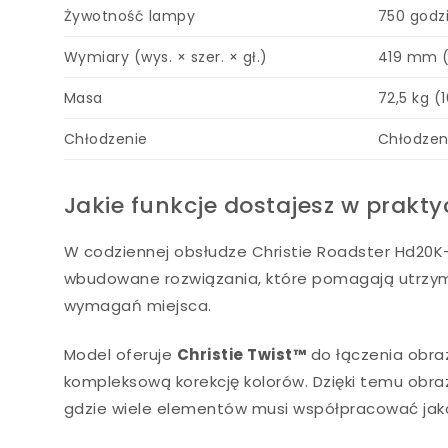
Żywotność lampy
750 godz
Wymiary (wys. × szer. × gł.)
419 mm (
Masa
72,5 kg (1
Chłodzenie
Chłodzen
Jakie funkcje dostajesz w praktyc
W codziennej obsłudze Christie Roadster Hd20K-J
wbudowane rozwiązania, które pomagają utrzyma
wymagań miejsca.
Model oferuje
Christie Twist™
do łączenia obraz
kompleksową korekcję kolorów. Dzięki temu obra
gdzie wiele elementów musi współpracować jak