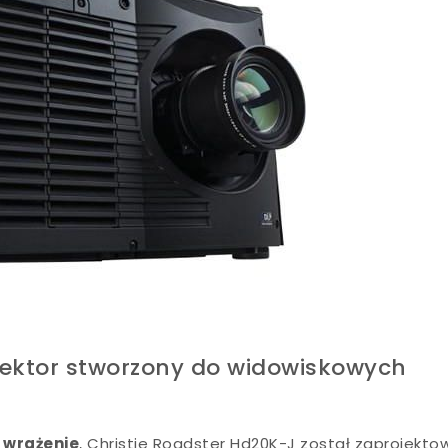
jektor stworzony do widowiskowych
ą wrażenie
, Christie Roadster Hd20K-J został zaprojekt