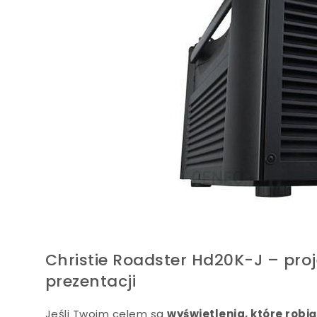
Christie Roadster Hd20K-J – pro
prezentacji
Jeśli Twoim celem są
wyświetlenia, które robi