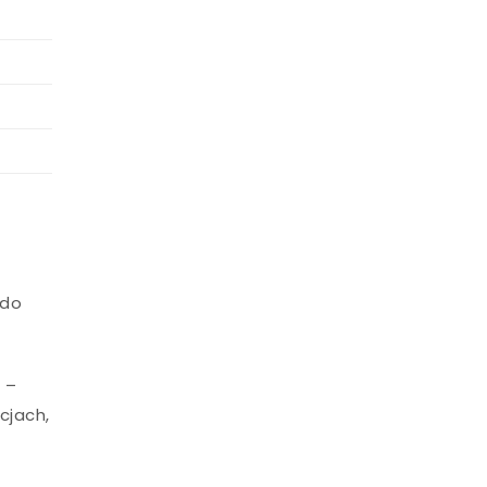
 do
™
–
cjach,