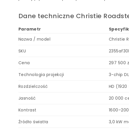
Dane techniczne Christie Roadst
Parametr
Specyfi
Nazwa / model
Christie 
SKU
2355af3
Cena
297 500 z
Technologia projekcji
3-chip D
Rozdzielczość
HD (1920 
Jasność
20 000 c
Kontrast
1600–200
Źródło światła
3,0 kW m