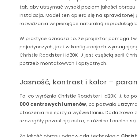
tak, aby utrzymać wysoki poziom jakości obrazu 
instalacja. Model ten opiera się na sprawdzonej
rozwiązania wspierające naturalną reprodukcję
W praktyce oznacza to, że projektor pomaga tw
pojedynczych, jak i w konfiguracjach wymagając
Christie Roadster Hd20K-J jest częścią serii Ch
potrzeb montażowych i optycznych.
Jasność, kontrast i kolor – param
To, co wyróżnia Christie Roadster Hd20K-J, to p
000 centrowych lumenów
, co pozwala utrzym
otoczenia nie sprzyja wyświetlaniu. Dodatkowo
szczegóły pozostają ostre, a różnice tonalne są 
Za jakość obrazu odpowiada technologia
Chris