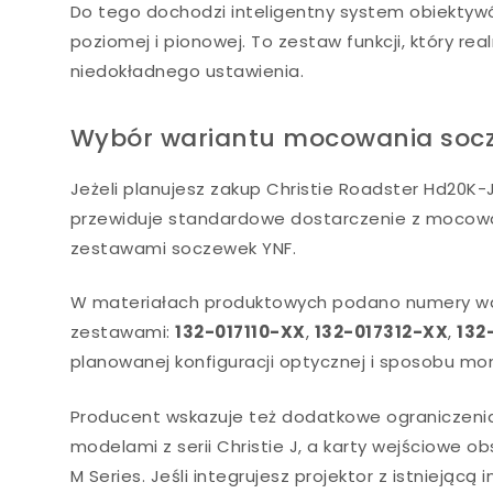
Do tego dochodzi inteligentny system obiektywó
poziomej i pionowej. To zestaw funkcji, który re
niedokładnego ustawienia.
Wybór wariantu mocowania socze
Jeżeli planujesz zakup Christie Roadster Hd20
przewiduje standardowe dostarczenie z mocowan
zestawami soczewek YNF.
W materiałach produktowych podano numery war
zestawami:
132-017110-XX
,
132-017312-XX
,
132
planowanej konfiguracji optycznej i sposobu mo
Producent wskazuje też dodatkowe ograniczenia: 
modelami z serii Christie J, a karty wejściowe 
M Series. Jeśli integrujesz projektor z istniejąc