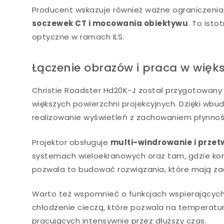
Producent wskazuje również ważne ograniczenia
soczewek CT i mocowania obiektywu
. To ist
optyczne w ramach ILS.
Łączenie obrazów i praca w więk
Christie Roadster Hd20K-J został przygotowany d
większych powierzchni projekcyjnych. Dzięki wb
realizowanie wyświetleń z zachowaniem płynnośc
Projektor obsługuje
multi-windrowanie i przet
systemach wieloekranowych oraz tam, gdzie kon
pozwala to budować rozwiązania, które mają zac
Warto też wspomnieć o funkcjach wspierającyc
chłodzenie cieczą, które pozwala na temperat
pracujących intensywnie przez dłuższy czas.