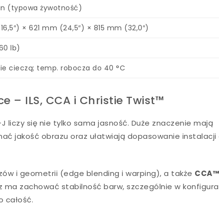
in (typowa żywotność)
16,5″) × 621 mm (24,5″) × 815 mm (32,0″)
60 lb)
ie cieczą; temp. robocza do 40 °C
e – ILS, CCA i Christie Twist™
 liczy się nie tylko sama jasność. Duże znaczenie mają
ć jakość obrazu oraz ułatwiają dopasowanie instalacji
ów i geometrii (edge blending i warping), a także
CCA
z ma zachować stabilność barw, szczególnie w konfigura
o całość.