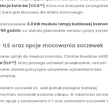
ekcja kolorów (CCA™)
, która ma znaczenie szczególni
ść barw jest kluczowa dla efektu końcowego.
z zastosowanie
3,0 kW modułu lampy bańkowej kseno
750 godzin
, co ułatwia planowanie serwisu i pracy syste
 – ILS oraz opcje mocowania soczewek
owanie optyki do miejsca montażu. Christie Roadster Hd2
w (ILS™)
, który pomaga ustawiać powiększenie, ostrość
anie ułatwia precyzyjne ustawienie wyświetlania bez
eometrię.
iem soczewki ILS. Jeśli jednak planujesz bardziej
 montażu soczewek podczas zakupu. W zależności od wa
tym opcje z oznaczeniami CT oraz zestawami soczewek Y