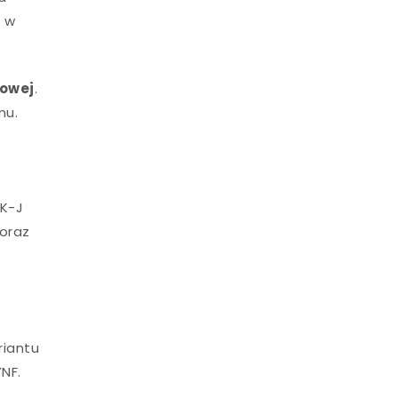
e w
nowej
.
mu.
0K-J
 oraz
riantu
NF.