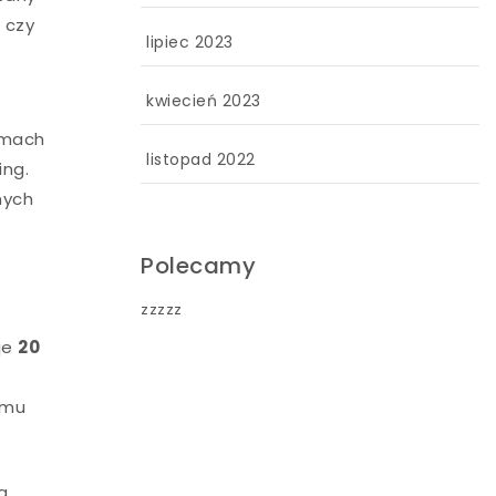
 czy
lipiec 2023
kwiecień 2023
emach
listopad 2022
ing.
nych
Polecamy
zzzzz
uje
20
zemu
a