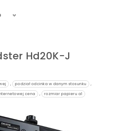
s
dster Hd20K-J
wej
,
podział odcinka w danym stosunku
,
 internetowej cena
,
rozmiar papieru a1