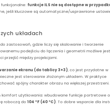
 funkcjonalne:
funkcje ILS nie są dostępne w przypadk
otne, jeśli kluczowe są automatyczne/usprawnione ustawi
szych układach
o zastosowań, gdzie liczy się skalowanie i tworzenie
udowanemu podejściu do łączenia i geometrii możliwe jes
i przejść między projekcjami.
warzanie ekranu (do tablicy 3×3)
, co jest przydatne w
ieczne jest sterowanie złożonym układem. W praktyce
hować spójny charakter obrazu na większej przestrzeni.
h komfort użytkowania: wbudowane funkcje portretowe o
urę roboczą do
104 °F (40 °C)
. To dobre wsparcie dla inst