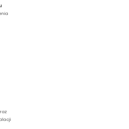
u
enia
t
raz
alacji