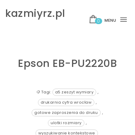
Skip to content
kazmiyrz.pl
MENU
0
Tog
nav
Epson EB-PU2220B
Tagi:
a5 zeszyt wymiary
,
drukarnia cyfra wrocław
,
gotowe zaproszenia do druku
,
ulotki rozmiary
,
wyszukiwanie kontekstowe