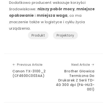
Dodatkowo producent wskazuje korzyści
środowiskowe:
niższy pobór mocy
,
mniejsze
opakowanie
i
mniejsza waga
, co ma
znaczenie także w logistyce i cyklu życia
urządzenia.
Produkt
Projektory
Previous Article
Next Art
Previous Article
Next Article
Canon TX-3100_2
Brother Głowica
(CF4600C003AA)
Termiczna Do
Drukarek Z Serii TD-
4D 300 dpi (PA-HU3-
001)